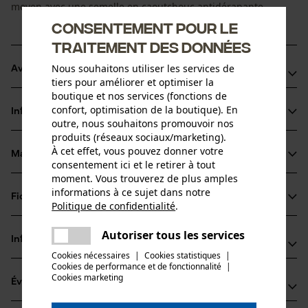
moyen avec une semelle en caoutchouc antidérapante.
Consentement pour le
traitement des données
Nous souhaitons utiliser les services de
Avantages du produit
tiers pour améliorer et optimiser la
boutique et nos services (fonctions de
Semelle souple avec crampons en caoutchouc sur la
confort, optimisation de la boutique). En
Informations sur le produit
partie centrale
outre, nous souhaitons promouvoir nos
Cuir de vachette hydrofuge de qualité
produits (réseaux sociaux/marketing).
À cet effet, vous pouvez donner votre
Partie montante souple et rembourrée
Matériau & entretien
Détails du produit
consentement ici et le retirer à tout
moment. Vous trouverez de plus amples
informations à ce sujet dans notre
Type dactivité
Fiches techniques
Politique de confidentialité
.
Matériau
Protéger, Travailler, Éviter les accidents
partager
Fiche de données de sécurité du produit (PDF)
Une erreur s'est produite. Veuillez
Autoriser tous les services
Matériau principal
Informations fabricant
partager
essayer encore.
SynthétiquesCuir
Cookies nécessaires
|
Cookies statistiques
|
Groupe dâge
Mode d'emploi (PDF)
Cookies de performance et de fonctionnalité
mail
|
Oregon Tool GmbH
adulte
Cookies marketing
Évaluations
(2)
Lise-Meitner-Str. 4
Déclaration de conformité (PDF)
Matériau principal de la doublure
70736 Fellbach, Allemagne