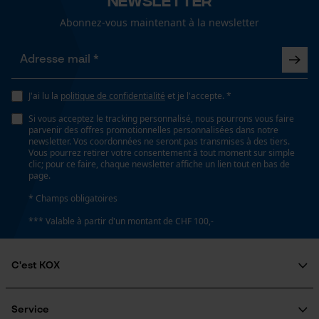
Abonnez-vous maintenant à la newsletter
Dimensions et taille
Loop54 Personalization
Hauteur du talon
4.5 cm
Page d'accueil personnalisée
J'ai lu la
politique de confidentialité
et je l'accepte. *
Panier sauvegardé
Si vous acceptez le tracking personnalisé, nous pourrons vous faire
Salutation personnelle
Hauteur de la tige
parvenir des offres promotionnelles personnalisées dans notre
montante
newsletter. Vos coordonnées ne seront pas transmises à des tiers.
Géo-IP et détection des
Vous pourrez retirer votre consentement à tout moment sur simple
utilisateurs
clic; pour ce faire, chaque newsletter affiche un lien tout en bas de
page.
Vidéos YouTube
Longueur de la tige
* Champs obligatoires
Google Maps
18 cm
*** Valable à partir d'un montant de CHF 100,-
Prise de contact par chat
Largeur de la tige
C'est KOX
ajustable
Cookies marketing
Qui sommes-nous?
Engagement social
Service