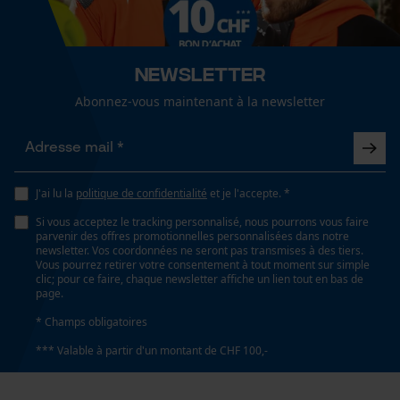
Spécifications techniques
Newsletter
Loop54 Personalization
Lubrification automatique de la chaîne
Abonnez-vous maintenant à la newsletter
Non
Page d'accueil personnalisée
Panier sauvegardé
Salutation personnelle
Propriété
Géo-IP et détection des
Confortable, Amortissant, Orthopédique
J'ai lu la
politique de confidentialité
et je l'accepte. *
utilisateurs
Si vous acceptez le tracking personnalisé, nous pourrons vous faire
Vidéos YouTube
parvenir des offres promotionnelles personnalisées dans notre
newsletter. Vos coordonnées ne seront pas transmises à des tiers.
Propriétés semelle intérieure
Google Maps
Vous pourrez retirer votre consentement à tout moment sur simple
absorbant l'humidité, robuste, ajustable, flexible,
clic; pour ce faire, chaque newsletter affiche un lien tout en bas de
Prise de contact par chat
page.
orthopédique, absorbant la transpiration, échangable,
amortissant, durable
* Champs obligatoires
*** Valable à partir d'un montant de CHF 100,-
Cookies marketing
Fonction de hachage
Non