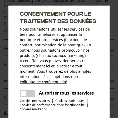
personnalisées pour vos chaussures de travail. Le système
orthopédique certifié Haix se compose d'une mousse verte
durable avec un revêtement résistant. La mousse
Consentement pour le
préfabriquée peut être utilisée pour des pointures allant
traitement des données
jusqu'à EU 51 / UK 15 et est donc parfaitement ...
Nous souhaitons utiliser les services de
Afficher plus
tiers pour améliorer et optimiser la
boutique et nos services (fonctions de
confort, optimisation de la boutique). En
Avantages du produit
outre, nous souhaitons promouvoir nos
produits (réseaux sociaux/marketing).
Mousse PU à cellules ouvertes pour un confort optimal
À cet effet, vous pouvez donner votre
Informations sur le produit
consentement ici et le retirer à tout
Couverture en tissu 100 % polyester pour une répartition
moment. Vous trouverez de plus amples
optimale de l'humidité. Grâce à cette répartition de
informations à ce sujet dans notre
l'humidité du pied sur ces fibres, la semelle sèche plus
Matériau & entretien
Politique de confidentialité
.
Détails du produit
partager
rapidement.
Une erreur s'est produite. Veuillez
Autoriser tous les services
Mousse : mousse PU à pores fins avec une grande
partager
Type dactivité
essayer encore.
Informations fabricant
Cookies nécessaires
|
Cookies statistiques
|
Matériau
Travailler, Randonnée
capacité d'absorption de l'humidité et un très bon
Cookies de performance et de fonctionnalité
mail
|
amortissement sur toute la zone de la semelle.
Haix®-Schuhe Produktions- und Vetriebs GmbH
Cookies marketing
Détails du rembourrage
Évaluations
(0)
Auhofstraße 10
Schuimstofbekleding