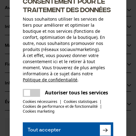
Consentement pour le
traitement des données
Avantages du produit
Nous souhaitons utiliser les services de
Protection contre la saleté et l'humidité grâce à
tiers pour améliorer et optimiser la
Informations sur le produit
l'imprégnation
boutique et nos services (fonctions de
confort, optimisation de la boutique). En
La respirabilité du cuir, ainsi que de la membrane (par ex.
outre, nous souhaitons promouvoir nos
Gore-Tex) sont conservées lors de l'entretien des
Matériau & entretien
produits (réseaux sociaux/marketing).
Détails du produit
chaussures
À cet effet, vous pouvez donner votre
Le produit d'imprégnation/d'entretien du cuir en noir
consentement ici et le retirer à tout
Type dactivité
Fiches techniques
moment. Vous trouverez de plus amples
Matériau
Imprégner, Entretenir, Protéger
protège le cuir neuf et ravive l'ancien
informations à ce sujet dans notre
Fiches techniques de sécurité (PDF)
Politique de confidentialité
.
Matériau principal
partager
Informations fabricant
Cire
Une erreur s'est produite. Veuillez
Groupe dâge
Autoriser tous les services
partager
Th. Geyer Ingredients GmbH & Co. KG
adulte
essayer encore.
Cookies nécessaires
|
Cookies statistiques
|
Évaluations
(1)
Im Wesertal 11
Cookies de performance et de fonctionnalité
mail
|
37671 Höxter-Stahle, Allemagne
Cookies marketing
E-mail: ingredients@thgeyer.de
Nombre de pièces
4.0
Des questions ?
(1)
1 pcs
Site web: -
Recommander ce produit
Tout accepter
Nos experts sont à votre disposition !
Tél.: + 31 1378 54 55 9