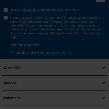
J'ai lu la
politique de confidentialité
Loop54 Personalization
et je l'accepte. *
Inverseur de phase
Si vous acceptez le tracking personnalisé, nous pourrons vous faire
Page d'accueil personnalisée
Non
parvenir des offres promotionnelles personnalisées dans notre
newsletter. Vos coordonnées ne seront pas transmises à des tiers.
Panier sauvegardé
Vous pourrez retirer votre consentement à tout moment sur simple
clic; pour ce faire, chaque newsletter affiche un lien tout en bas de
Salutation personnelle
Coupe en biais
page.
Géo-IP et détection des
Non
utilisateurs
* Champs obligatoires
Vidéos YouTube
*** Valable à partir d'un montant de CHF 100,-
Tension de chaîne sans outil
Google Maps
Non
Prise de contact par chat
C'est KOX
Qui sommes-nous?
Remplacement de chaîne sans outil
Engagement social
Service
Cookies marketing
Non
Guide pratique
Questions fréquemment posées
KOX Harvester
Traitement des retours
Inscription à la newsletter
Paiement
Rappel de produits
Énergie & performance