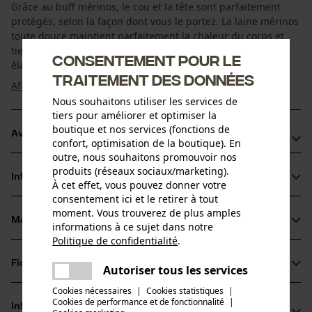
Grâce au buff mérinos, le cou et la tête sont parfaitement
protégés, selon la façon dont vous le portez. La laine mérinos
toute douce maintient parfaitement la chaleur du corps et
tient chaud, même en cas d’humidité. L’écharpe tube est
Consentement pour le
élastique et ...
traitement des données
Afficher plus
Nous souhaitons utiliser les services de
tiers pour améliorer et optimiser la
boutique et nos services (fonctions de
Avantages du produit
confort, optimisation de la boutique). En
outre, nous souhaitons promouvoir nos
l'écharpe loop protège la tête, les oreilles et le cou de
produits (réseaux sociaux/marketing).
Informations sur le produit
manière optimale contre le refroidissement
À cet effet, vous pouvez donner votre
consentement ici et le retirer à tout
S'adapte parfaitement à chaque forme de tête
moment. Vous trouverez de plus amples
Confort élevé grâce à la présence de mérinos
Matériau & entretien
informations à ce sujet dans notre
Détails du produit
Politique de confidentialité
.
partager
Type dactivité
Fiches techniques
Une erreur s'est produite. Veuillez
Autoriser tous les services
Matériau
Pêcher, Randonnée, Camper, Chasser
partager
essayer encore.
Cookies nécessaires
|
Cookies statistiques
|
Fiche de données de sécurité du produit (PDF)
Cookies de performance et de fonctionnalité
mail
|
Matériau principal
Informations fabricant