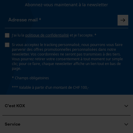
Vérifier linstallation de cookies
Abonnez-vous maintenant à la newsletter
ID de session
Optique/motif
Sauvegarder les préférences
pour traitement des données
couleur unie
Econda Tag Manager
J'ai lu la
politique de confidentialité
et je l'accepte. *
Si vous acceptez le tracking personnalisé, nous pourrons vous faire
Spécifications techniques
parvenir des offres promotionnelles personnalisées dans notre
newsletter. Vos coordonnées ne seront pas transmises à des tiers.
Cookies statistiques
Vous pourrez retirer votre consentement à tout moment sur simple
Lubrification automatique de la chaîne
clic; pour ce faire, chaque newsletter affiche un lien tout en bas de
Non
page.
* Champs obligatoires
*** Valable à partir d'un montant de CHF 100,-
Propriété
Econda Analytics
Doux, Confortable, Réchauffant, élastique, régulant
Mouseflow Web Analytics Tool
l'humidité
C'est KOX
Fact-Finder Tracking
Qui sommes-nous?
Fonction de hachage
Engagement social
Service
Non
Guide pratique