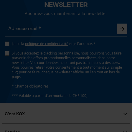
Newsletter
Fonction de hachage
Abonnez-vous maintenant à la newsletter
Non
Loop54 Personalization
Page d'accueil personnalisée
Inverseur de phase
Panier sauvegardé
Non
J'ai lu la
politique de confidentialité
et je l'accepte. *
Salutation personnelle
Si vous acceptez le tracking personnalisé, nous pourrons vous faire
Géo-IP et détection des
parvenir des offres promotionnelles personnalisées dans notre
utilisateurs
newsletter. Vos coordonnées ne seront pas transmises à des tiers.
Coupe en biais
Vous pourrez retirer votre consentement à tout moment sur simple
Vidéos YouTube
Non
clic; pour ce faire, chaque newsletter affiche un lien tout en bas de
page.
Google Maps
* Champs obligatoires
Prise de contact par chat
Tension de chaîne sans outil
*** Valable à partir d'un montant de CHF 100,-
Non
Cookies marketing
C'est KOX
Remplacement de chaîne sans outil
Non
Qui sommes-nous?