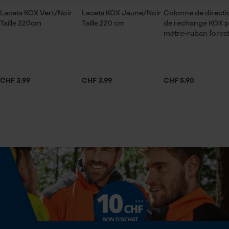
Sauvegarder les préférences
pour traitement des données
Lacets KOX Vert/Noir
Lacets KOX Jaune/Noir
Colonne de directi
Taille 220cm
Taille 220 cm
de rechange KOX 
Econda Tag Manager
Optique/motif
mètre-ruban forest
bicolore
Cookies statistiques
CHF 3.99
CHF 3.99
CHF 5.90
Spécifications techniques
Lubrification automatique de la chaîne
Non
Econda Analytics
Mouseflow Web Analytics Tool
Propriété
Fact-Finder Tracking
Résistant à l'usure, Longue durée de vie
Cookies de performance et de
Forme
rond
fonctionnalité