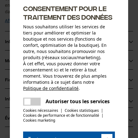
en 220 cm de longueur. Une paire de lacets est comprise
Consentement pour le
dans la livraison. Les lacets sont livrés ...
traitement des données
Afficher plus
Nous souhaitons utiliser les services de
tiers pour améliorer et optimiser la
boutique et nos services (fonctions de
Informations sur le produit
confort, optimisation de la boutique). En
outre, nous souhaitons promouvoir nos
produits (réseaux sociaux/marketing).
Matériau & entretien
À cet effet, vous pouvez donner votre
Détails du produit
consentement ici et le retirer à tout
moment. Vous trouverez de plus amples
Type dactivité
Fiches techniques
informations à ce sujet dans notre
Matériau
Fixer, Optimiser l'ajustement
Politique de confidentialité
.
partager
Fiche de données de sécurité du produit (PDF)
Matériau principal
Une erreur s'est produite. Veuillez
Informations fabricant
Autoriser tous les services
partager
Synthétiques
essayer encore.
Groupe dâge
Cookies nécessaires
|
Cookies statistiques
|
Oregon Tool GmbH
adulte
Cookies de performance et de fonctionnalité
mail
|
Évaluations
(1)
Lise-Meitner-Str. 4
Cookies marketing
70736 Fellbach, Allemagne
Entretien du produit
E-mail: info@kox.eu
Nombre de pièces