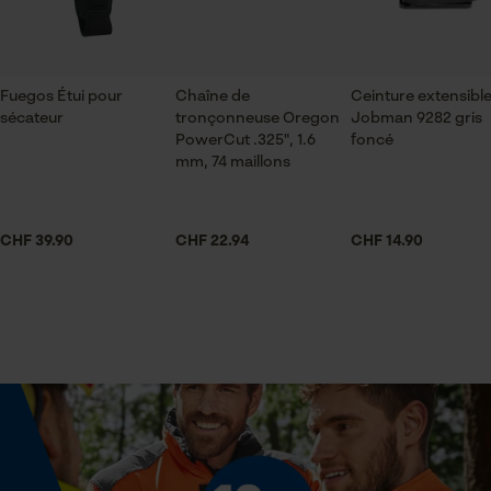
Sexe
ID de session
unisexe
Sauvegarder les préférences
pour traitement des données
Econda Tag Manager
Fuegos Étui pour
Chaîne de
Ceinture extensibl
Saison
sécateur
tronçonneuse Oregon
Jobman 9282 gris
Articles pour toute l'année, Printemps/été
PowerCut .325", 1.6
foncé
mm, 74 maillons
Cookies statistiques
Contenu de la livraison
1 x ceinture
CHF 39.90
CHF 22.94
CHF 14.90
Econda Analytics
Optique/motif
couleur unie
Mouseflow Web Analytics Tool
Fact-Finder Tracking
Ajustement
Adjustable Fit
Cookies de performance et de
fonctionnalité