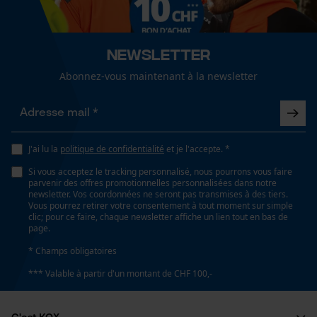
Type de poche
sans poches
Newsletter
Loop54 Personalization
Abonnez-vous maintenant à la newsletter
Confort
Page d'accueil personnalisée
extensible
Panier sauvegardé
Salutation personnelle
Protection UV
J'ai lu la
politique de confidentialité
et je l'accepte. *
Géo-IP et détection des
SPF 40+
utilisateurs
Si vous acceptez le tracking personnalisé, nous pourrons vous faire
parvenir des offres promotionnelles personnalisées dans notre
Vidéos YouTube
newsletter. Vos coordonnées ne seront pas transmises à des tiers.
Vous pourrez retirer votre consentement à tout moment sur simple
Google Maps
Volume
clic; pour ce faire, chaque newsletter affiche un lien tout en bas de
48000 cm³
page.
Prise de contact par chat
* Champs obligatoires
*** Valable à partir d'un montant de CHF 100,-
Spécifications techniques
Cookies marketing
Lubrification automatique de la chaîne