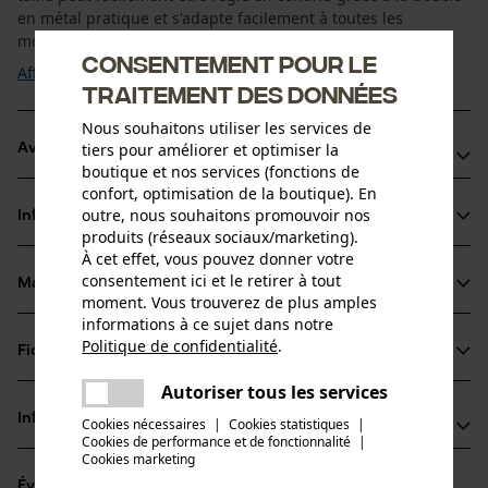
en métal pratique et s'adapte facilement à toutes les
morphologies ...
Consentement pour le
Afficher plus
traitement des données
Nous souhaitons utiliser les services de
tiers pour améliorer et optimiser la
Avantages du produit
boutique et nos services (fonctions de
confort, optimisation de la boutique). En
Boucle avec logo HH® WW
outre, nous souhaitons promouvoir nos
Informations sur le produit
Mécanisme de réglage continu
produits (réseaux sociaux/marketing).
À cet effet, vous pouvez donner votre
consentement ici et le retirer à tout
Matériau & entretien
Détails du produit
moment. Vous trouverez de plus amples
informations à ce sujet dans notre
Type dactivité
Politique de confidentialité
.
Fiches techniques
partager
Matériau
Optimiser l'ajustement
Une erreur s'est produite. Veuillez
Autoriser tous les services
Fiche de données de sécurité du produit (PDF)
partager
essayer encore.
Type de matériau
Informations fabricant
Cookies nécessaires
|
Cookies statistiques
|
Coton, Nylon élasthanne
Cookies de performance et de fonctionnalité
mail
|
Groupe dâge
Cookies marketing
Fabricant
adulte
Évaluations
(0)