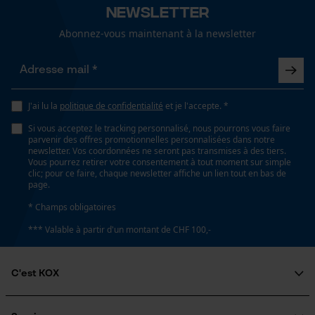
lavage à 30 °C
Newsletter
Abonnez-vous maintenant à la newsletter
Type de poche
sans poches
Recommandations dentretien
Loop54 Personalization
Suivre les instructions d'entretien sur l'étiquette.
Page d'accueil personnalisée
J'ai lu la
politique de confidentialité
et je l'accepte. *
Panier sauvegardé
Confort
confortable
Si vous acceptez le tracking personnalisé, nous pourrons vous faire
Salutation personnelle
parvenir des offres promotionnelles personnalisées dans notre
newsletter. Vos coordonnées ne seront pas transmises à des tiers.
Géo-IP et détection des
Vous pourrez retirer votre consentement à tout moment sur simple
utilisateurs
clic; pour ce faire, chaque newsletter affiche un lien tout en bas de
Volume
page.
Vidéos YouTube
1600 cm³
* Champs obligatoires
Google Maps
*** Valable à partir d'un montant de CHF 100,-
Prise de contact par chat
Résistance à leau
non résistant à l'eau
C'est KOX
Cookies marketing
Qui sommes-nous?
Conditions météorologiques