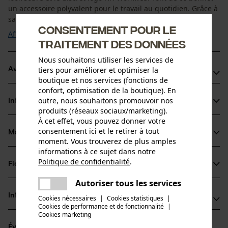
un accessoire polyvalent pour le travail au quotidien. Grâce à
sa matière ...
Consentement pour le
Afficher plus
traitement des données
Nous souhaitons utiliser les services de
tiers pour améliorer et optimiser la
Avantages du produit
boutique et nos services (fonctions de
confort, optimisation de la boutique). En
Ce bonnet garde la tête et les oreilles bien au chaud
outre, nous souhaitons promouvoir nos
Informations sur le produit
Durable grâce au polyester 99 % recyclé
produits (réseaux sociaux/marketing).
Matière élastique pour une adaptabilité parfaite
À cet effet, vous pouvez donner votre
consentement ici et le retirer à tout
Matériau & entretien
Détails du produit
moment. Vous trouverez de plus amples
informations à ce sujet dans notre
Type dactivité
Politique de confidentialité
.
Fiches techniques
partager
Matériau
Protéger, Camoufler, Travailler, Randonnée, Camper,
Une erreur s'est produite. Veuillez
Autoriser tous les services
Chasser
Fiche de données de sécurité du produit (PDF)
partager
essayer encore.
Type de matériau
Informations fabricant
Cookies nécessaires
|
Cookies statistiques
|
Polyester
Cookies de performance et de fonctionnalité
mail
|
Cookies marketing
Fabricant
Groupe dâge
Évaluations
(0)