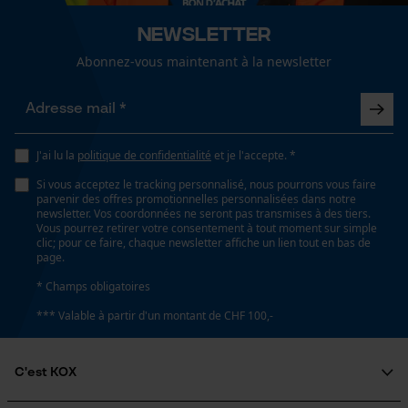
Newsletter
Confort
Abonnez-vous maintenant à la newsletter
confortable
Loop54 Personalization
Page d'accueil personnalisée
Volume
Panier sauvegardé
72000 cm³
J'ai lu la
politique de confidentialité
et je l'accepte. *
Salutation personnelle
Si vous acceptez le tracking personnalisé, nous pourrons vous faire
Géo-IP et détection des
parvenir des offres promotionnelles personnalisées dans notre
Conditions météorologiques
utilisateurs
newsletter. Vos coordonnées ne seront pas transmises à des tiers.
Vous pourrez retirer votre consentement à tout moment sur simple
nuageux et frais, condition météorologique
Vidéos YouTube
clic; pour ce faire, chaque newsletter affiche un lien tout en bas de
exigeante, froid et glacé, temps modéré
page.
Google Maps
* Champs obligatoires
Prise de contact par chat
*** Valable à partir d'un montant de CHF 100,-
Spécifications techniques
Lubrification automatique de la chaîne
Cookies marketing
C'est KOX
Non