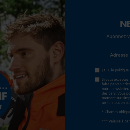
Remplacement de chaîne sans outil
Non
Loop54 Personalization
N
Page d'accueil personnalisée
Abonnez-vo
Panier sauvegardé
Salutation personnelle
Batterie incluse
Géo-IP et détection des utilisateurs
Batterie/piles non incluses
Vidéos YouTube
J'ai lu la
politique
Google Maps
Si vous acceptez 
Prise de contact par chat
faire parvenir d
notre newsletter
des tiers. Vous p
moment sur simple
un lien tout en b
Cookies marketing
* Champs obligat
*** Valable à par