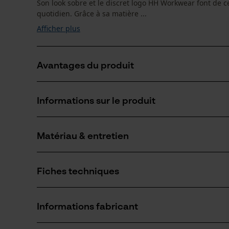
Son look sobre et le discret logo HH Workwear font de c
quotidien. Grâce à sa matière ...
Afficher plus
Avantages du produit
Ce bonnet garde la tête et les oreilles bien au chaud
Informations sur le produit
Durable grâce au polyester 99 % recyclé
Matière élastique pour une adaptabilité parfaite
Matériau & entretien
Détails du produit
Type dactivité
Fiches techniques
Protéger, Camoufler, Travailler, Randonnée,
Matériau
Camper, Chasser
Fiche de données de sécurité du produit (PDF)
Type de matériau
Informations fabricant
Polyester
Nombre de pièces