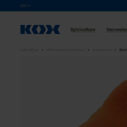
CH
Sylviculture
Harveste
Sylviculture
Vêtements et protection
Accessoires
Bonn