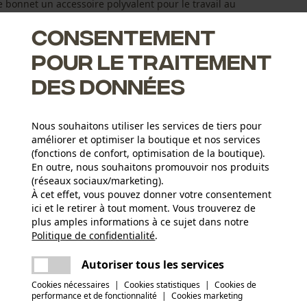
e bonnet un accessoire polyvalent pour le travail au
Consentement
pour le traitement
des données
Nous souhaitons utiliser les services de tiers pour
améliorer et optimiser la boutique et nos services
(fonctions de confort, optimisation de la boutique).
En outre, nous souhaitons promouvoir nos produits
(réseaux sociaux/marketing).
À cet effet, vous pouvez donner votre consentement
ici et le retirer à tout moment. Vous trouverez de
Groupe dâge
plus amples informations à ce sujet dans notre
adulte
Politique de confidentialité
partager
.
Une erreur s'est produite. Veuillez essayer
encore.
mail
Autoriser tous les services
Matériau principal
Synthétiques
Cookies nécessaires
|
Cookies statistiques
|
Cookies de
performance et de fonctionnalité
|
Cookies marketing
Applications