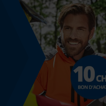
Tension de chaîne sans outil
Non
Énergie & performance
Indicateur de capacité de la batterie
Non
Fonction powerbank
Non
Utilisation prévue
Démarrage
vêtements fonctionnels, vêtements