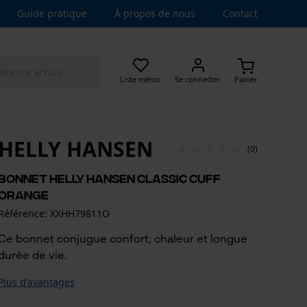
Guide pratique
À propos de nous
Contact
Liste mémo
Se connecter
Panier
HELLY HANSEN
(0)
Bonnet Helly Hansen Classic Cuff
orange
Référence: XXHH79811O
Ce bonnet conjugue confort, chaleur et longue
durée de vie.
Plus d'avantages