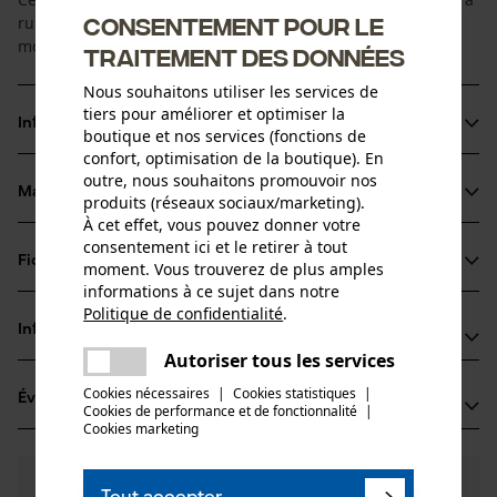
Consentement pour le
ruban forestiers KOX et Spencer. Il peut être monté comme
mousqueton de rechange sur le mètre à ruban.
traitement des données
Nous souhaitons utiliser les services de
tiers pour améliorer et optimiser la
Informations sur le produit
boutique et nos services (fonctions de
confort, optimisation de la boutique). En
outre, nous souhaitons promouvoir nos
Matériau & entretien
produits (réseaux sociaux/marketing).
Détails du produit
À cet effet, vous pouvez donner votre
consentement ici et le retirer à tout
Type dactivité
Fiches techniques
moment. Vous trouverez de plus amples
Matériau
Entretien
informations à ce sujet dans notre
Fiche de données de sécurité du produit (PDF)
Politique de confidentialité
.
Matériau principal
partager
Informations fabricant
Métal
Une erreur s'est produite. Veuillez
Autoriser tous les services
Groupe dâge
partager
essayer encore.
Oregon Tool GmbH
adulte
Cookies nécessaires
|
Cookies statistiques
|
Évaluations
(0)
Lise-Meitner-Str. 4
Cookies de performance et de fonctionnalité
mail
|
Cookies marketing
70736 Fellbach, Allemagne
E-mail: info@kox.eu
Nombre de pièces
0
Des questions ?
(0)
1 pcs
Site web: www.kox.eu
Recommander ce produit