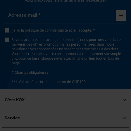
Abonnez-vous maintenant à la newsletter
Remplacement de chaîne sans outil
Loop54 Personalization
Non
Page d'accueil personnalisée
J'ai lu la
politique de confidentialité
et je l'accepte. *
Panier sauvegardé
Si vous acceptez le tracking personnalisé, nous pourrons vous faire
parvenir des offres promotionnelles personnalisées dans notre
Salutation personnelle
Énergie & performance
newsletter. Vos coordonnées ne seront pas transmises à des tiers.
Géo-IP et détection des
Vous pourrez retirer votre consentement à tout moment sur simple
utilisateurs
Indicateur de capacité de la batterie
clic; pour ce faire, chaque newsletter affiche un lien tout en bas de
page.
Non
Vidéos YouTube
* Champs obligatoires
Google Maps
*** Valable à partir d'un montant de CHF 100,-
Batterie incluse
Prise de contact par chat
Batterie/piles non incluses
C'est KOX
Cookies marketing
Qui sommes-nous?
Fonction powerbank
Engagement social
Non
Service
Guide pratique
Questions fréquemment posées
KOX Harvester