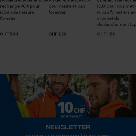
Douille d'écartement de
Vis de rechange KOX
Emerillon de rech
pour traitement des données
rechange KOX pour
pour mètre-ruban
KOX pour nos mètr
Lubrification automatique de la chaîne
ruban de mesure
forestier
ruban forestiers a
Econda Tag Manager
Non
forestier
crochet de
déclenchement typ
CHF 5.90
CHF 1.59
CHF 1.59
Cookies statistiques
Fonction de hachage
Non
Inverseur de phase
Econda Analytics
Non
Mouseflow Web Analytics Tool
Fact-Finder Tracking
Coupe en biais
Non
Cookies de performance et de
fonctionnalité
Tension de chaîne sans outil
Newsletter
Non