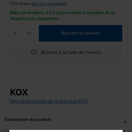
*TVA incluse
plus frais d'expédition
Délai de livraison 3 à 7 jours ouvrés à compter de la
réception du règlement.
Ajouter au panier
Ajouter à la liste de favoris
KOX
Vers la boutique de la marque KOX
Description du produit
Ce mousqueton est une pièce de rechange pour les mètres à