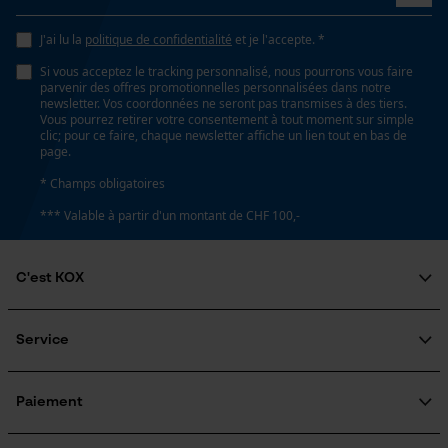
Remplacement de chaîne sans outil
Loop54 Personalization
Non
J'ai lu la
politique de confidentialité
et je l'accepte. *
Page d'accueil personnalisée
Si vous acceptez le tracking personnalisé, nous pourrons vous faire
Panier sauvegardé
parvenir des offres promotionnelles personnalisées dans notre
newsletter. Vos coordonnées ne seront pas transmises à des tiers.
Salutation personnelle
Énergie & performance
Vous pourrez retirer votre consentement à tout moment sur simple
clic; pour ce faire, chaque newsletter affiche un lien tout en bas de
Géo-IP et détection des
page.
utilisateurs
Indicateur de capacité de la batterie
Non
* Champs obligatoires
Vidéos YouTube
*** Valable à partir d'un montant de CHF 100,-
Google Maps
Batterie incluse
Prise de contact par chat
Batterie/piles non incluses
C'est KOX
Qui sommes-nous?
Cookies marketing
Engagement social
Service
Fonction powerbank
Guide pratique
Non
Questions fréquemment posées
KOX Harvester
Traitement des retours
Inscription à la newsletter
Paiement
Rappel de produits
Google Global Site Tag