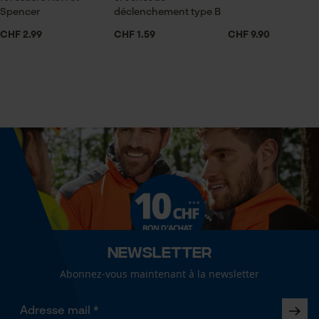
Econda Tag Manager
Non
Spencer
déclenchement type B
CHF 2.99
CHF 1.59
CHF 9.90
Cookies statistiques
Fonction de hachage
Non
Inverseur de phase
Econda Analytics
Non
Mouseflow Web Analytics Tool
Fact-Finder Tracking
Coupe en biais
Non
Cookies de performance et de
Newsletter
fonctionnalité
Tension de chaîne sans outil
Abonnez-vous maintenant à la newsletter
Non