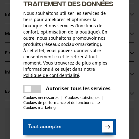
traitement des données
Nous souhaitons utiliser les services de
Informations sur le produit
tiers pour améliorer et optimiser la
boutique et nos services (fonctions de
confort, optimisation de la boutique). En
Matériau & entretien
outre, nous souhaitons promouvoir nos
Détails du produit
produits (réseaux sociaux/marketing).
À cet effet, vous pouvez donner votre
Type dactivité
Fiches techniques
consentement ici et le retirer à tout
Matériau
Entretien
moment. Vous trouverez de plus amples
Fiche technique du fabricant (PDF)
informations à ce sujet dans notre
Matériau principal
Informations fabricant
Politique de confidentialité
.
Métal
partager
Groupe dâge
Une erreur s'est produite. Veuillez
Oregon Tool GmbH
adulte
Autoriser tous les services
partager
Évaluations
(0)
essayer encore.
Lise-Meitner-Str. 4
Cookies nécessaires
|
Cookies statistiques
|
70736 Fellbach, Allemagne
Cookies de performance et de fonctionnalité
mail
|
Cookies marketing
E-mail: info@kox.eu
Nombre de pièces
0
Des questions ?
(0)
1 pcs
Site web: www.kox.eu
Recommander ce produit
Nos experts sont à votre disposition !
Tél.: + 49 711 300 33 200
Tout accepter
Poser une
Filtrer par nombre détoiles
question
Poids de larticle
Si vous avez des questions ou des problèmes avec le