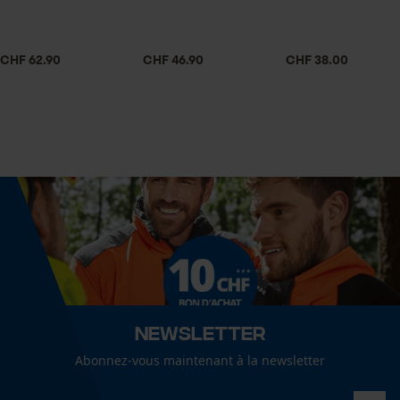
Econda Tag Manager
Spécifications techniques
CHF 62.90
CHF 46.90
CHF 38.00
Type de filetage
Cookies statistiques
Filetage intérieur
Lubrification automatique de la chaîne
Non
Econda Analytics
Mouseflow Web Analytics Tool
Type de filetage
Fact-Finder Tracking
M
Cookies de performance et de
Fonction de hachage
Newsletter
fonctionnalité
Non
Abonnez-vous maintenant à la newsletter