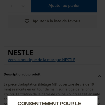
Ajouter au panier
Ajouter à la liste de favoris
NESTLE
Vers la boutique de la marque NESTLE
Description du produit
La pièce d'adaptation (filetage M8, ouverture de clé de 19
mm) se monte en un tour de main sur la tige de rallonge
Kolibri. La fixation de la barre de coupe Kolibri se fait ensuite
en un clin d'œil grâce à la fixation rapide à une main. Avec la
Consentement pour le
barre de coupe Kolibri, vous sciez votre bois sans marquer le