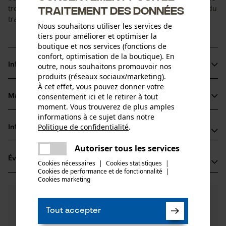
tronc au préalable. Cela permet d'économiser du temps et du
traitement des données
travail.
Nous souhaitons utiliser les services de
tiers pour améliorer et optimiser la
boutique et nos services (fonctions de
confort, optimisation de la boutique). En
Informations sur le produit
outre, nous souhaitons promouvoir nos
produits (réseaux sociaux/marketing).
À cet effet, vous pouvez donner votre
consentement ici et le retirer à tout
Matériau & entretien
Détails du produit
moment. Vous trouverez de plus amples
informations à ce sujet dans notre
Type dactivité
Politique de confidentialité
.
Informations fabricant
partager
Matériau
Fixer, Entretien
Une erreur s'est produite. Veuillez
Autoriser tous les services
Gottlieb NESTLE GmbH
partager
Matériau principal
essayer encore.
Évaluations
(1)
Freudenstädter Straße 37-43
Cookies nécessaires
|
Cookies statistiques
|
Acier
Groupe dâge
Cookies de performance et de fonctionnalité
mail
|
72280 Dornstetten, Allemagne
Cookies marketing
adulte
E-mail: info@g-nestle.de
4.0
Des questions ?
(1)
Site web: -
Recommander ce produit
Composition du matériau
Nos experts sont à votre disposition !
Tél.: + 49 0744 39 63 70
Tout accepter
Acier inoxydable
Poser une
Nombre de pièces