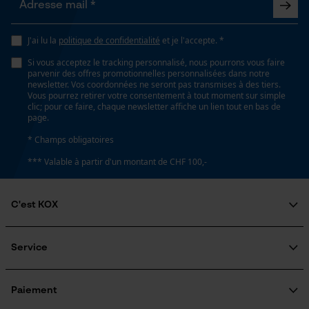
Inverseur de phase
Non
Loop54 Personalization
J'ai lu la
politique de confidentialité
et je l'accepte. *
Page d'accueil personnalisée
Si vous acceptez le tracking personnalisé, nous pourrons vous faire
Panier sauvegardé
Direction du filetage
parvenir des offres promotionnelles personnalisées dans notre
Linksgewinde
newsletter. Vos coordonnées ne seront pas transmises à des tiers.
Salutation personnelle
Vous pourrez retirer votre consentement à tout moment sur simple
Géo-IP et détection des
clic; pour ce faire, chaque newsletter affiche un lien tout en bas de
utilisateurs
page.
Coupe en biais
Vidéos YouTube
* Champs obligatoires
Non
Google Maps
*** Valable à partir d'un montant de CHF 100,-
Prise de contact par chat
Tension de chaîne sans outil
C'est KOX
Non
Qui sommes-nous?
Cookies marketing
Engagement social
Service
Remplacement de chaîne sans outil
Guide pratique
Non
Questions fréquemment posées
KOX Harvester
Traitement des retours
Inscription à la newsletter
Paiement
Rappel de produits
Google Global Site Tag