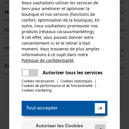
Nous souhaitons utiliser les services de
tiers pour améliorer et optimiser la
Matériau & entretien
boutique et nos services (fonctions de
Détails du produit
confort, optimisation de la boutique). En
outre, nous souhaitons promouvoir nos
Type dactivité
Fiches techniques
produits (réseaux sociaux/marketing).
Matériau
Transporter
À cet effet, vous pouvez donner votre
Fiche de données de sécurité du produit (PDF)
consentement ici et le retirer à tout
Matériau principal
moment. Vous trouverez de plus amples
Informations fabricant
Plastique
informations à ce sujet dans notre
Groupe dâge
Politique de confidentialité
.
MATO GmbH & Co. KG
adulte
partager
Évaluations
(0)
Benzstraße 16-24
Une erreur s'est produite. Veuillez
Autoriser tous les services
63165 Mühlheim/Main, Allemagne
partager
essayer encore.
Cookies nécessaires
|
Cookies statistiques
|
E-mail: mato.germany@mato.de
Nombre de pièces
Cookies de performance et de fonctionnalité
mail
|
0
Des questions ?
(0)
1 pcs
Site web: -
Recommander ce produit
Cookies marketing
Nos experts sont à votre disposition !
Tél.: + 49 0610 89 06 0
Poser une
Filtrer par nombre détoiles
question
Tout accepter
Poids de larticle
Si vous avez des questions ou des problèmes avec le
61.0 g
produit ou si vous constatez des défauts, n'hésitez
pas à nous contacter par téléphone au 044 283 6116
1
2
3
4
5
Autoriser les Cookies