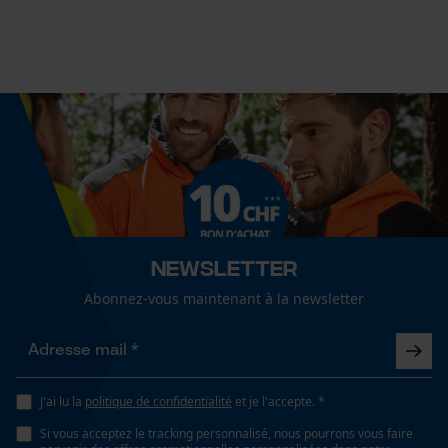
Spécifications techniques
Cookies statistiques
Lubrification automatique de la chaîne
Non
Fonction de hachage
Econda Analytics
Non
Mouseflow Web Analytics Tool
Fact-Finder Tracking
Inverseur de phase
Newsletter
Non
Abonnez-vous maintenant à la newsletter
Cookies de performance et de
fonctionnalité
Coupe en biais
Non
J'ai lu la
politique de confidentialité
et je l'accepte. *
Si vous acceptez le tracking personnalisé, nous pourrons vous faire
Loop54 Personalization
Tension de chaîne sans outil