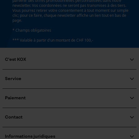
parvenir des offres promotionnelles personnalisées dans notre
Non
newsletter. Vos coordonnées ne seront pas transmises à des tiers.
Page d'accueil personnalisée
Vous pourrez retirer votre consentement à tout moment sur simple
clic; pour ce faire, chaque newsletter affiche un lien tout en bas de
Panier sauvegardé
page.
Salutation personnelle
Remplacement de chaîne sans outil
* Champs obligatoires
Géo-IP et détection des
Non
utilisateurs
*** Valable à partir d'un montant de CHF 100,-
Vidéos YouTube
Google Maps
Énergie & performance
C'est KOX
Prise de contact par chat
Qui sommes-nous?
Indicateur de capacité de la batterie
Engagement social
Non
Service
Guide pratique
Questions fréquemment posées
KOX Harvester
Cookies marketing
Traitement des retours
Inscription à la newsletter
Paiement
Batterie incluse
Rappel de produits
Batterie/piles non incluses
Contact
Google Global Site Tag
Formulaire de contact
Fonction powerbank
Microsoft Advertising Universal
Formulaire de commande
Non
Informations juridiques
Event Tracking