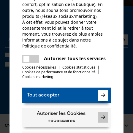
confort, optimisation de la boutique). En
outre, nous souhaitons promouvoir nos
Newsletter
produits (réseaux sociaux/marketing).
À cet effet, vous pouvez donner votre
Abonnez-vous maintenant à la newsletter
consentement ici et le retirer à tout
moment. Vous trouverez de plus amples
informations à ce sujet dans notre
Politique de confidentialité
.
partager
J'ai lu la
politique de confidentialité
et je l'accepte. *
Une erreur s'est produite. Veuillez
Autoriser tous les services
partager
essayer encore.
Si vous acceptez le tracking personnalisé, nous pourrons vous faire
Cookies nécessaires
|
Cookies statistiques
|
parvenir des offres promotionnelles personnalisées dans notre
Cookies de performance et de fonctionnalité
mail
|
newsletter. Vos coordonnées ne seront pas transmises à des tiers.
Cookies marketing
Vous pourrez retirer votre consentement à tout moment sur simple
clic; pour ce faire, chaque newsletter affiche un lien tout en bas de
page.
Tout accepter
* Champs obligatoires
*** Valable à partir d'un montant de CHF 100,-
Autoriser les Cookies
nécessaires
C'est KOX