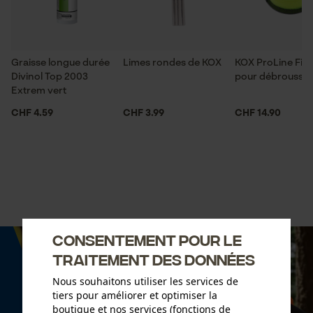
Graisse longue durée
Limes rondes de KOX
KOX ProLine Fil 
Divinol Top 2003
pour débroussail
Extrem vert
CHF 4.59
CHF 3.99
CHF 14.90
Consentement pour le
traitement des données
Nous souhaitons utiliser les services de
tiers pour améliorer et optimiser la
boutique et nos services (fonctions de