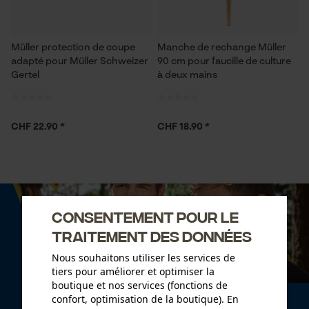
Müller protection de coupe
Manche de rechange Müller
adapté pour Müller Schweizer
90 cm pour faucille de culture
Gertel
à deux mains
CHF 22.90 *
CHF 18.90 *
Consentement pour le
traitement des données
Nous souhaitons utiliser les services de
tiers pour améliorer et optimiser la
boutique et nos services (fonctions de
confort, optimisation de la boutique). En
Newsletter