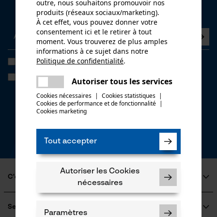
outre, nous souhaitons promouvoir nos
Abonnez-vous maintenant à la newsletter
produits (réseaux sociaux/marketing).
À cet effet, vous pouvez donner votre
consentement ici et le retirer à tout
moment. Vous trouverez de plus amples
informations à ce sujet dans notre
Politique de confidentialité
.
J'ai lu la
politique de confidentialité
et je l'accepte. *
partager
Si vous acceptez le tracking personnalisé, nous pourrons vous faire
Une erreur s'est produite. Veuillez
Autoriser tous les services
parvenir des offres promotionnelles personnalisées dans notre
partager
essayer encore.
newsletter. Vos coordonnées ne seront pas transmises à des tiers.
Cookies nécessaires
|
Cookies statistiques
|
Vous pourrez retirer votre consentement à tout moment sur simple
Cookies de performance et de fonctionnalité
mail
|
clic; pour ce faire, chaque newsletter affiche un lien tout en bas de
Cookies marketing
page.
* Champs obligatoires
Tout accepter
*** Valable à partir d'un montant de CHF 100,-
Autoriser les Cookies
C'est KOX
nécessaires
Qui sommes-nous?
Engagement social
Service
Paramètres