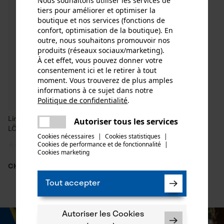
Nous souhaitons utiliser les services de
tiers pour améliorer et optimiser la
boutique et nos services (fonctions de
confort, optimisation de la boutique). En
outre, nous souhaitons promouvoir nos
produits (réseaux sociaux/marketing).
À cet effet, vous pouvez donner votre
consentement ici et le retirer à tout
moment. Vous trouverez de plus amples
informations à ce sujet dans notre
Politique de confidentialité
.
partager
Une erreur s'est produite. Veuillez
Lime diamantée d'origine
Autoriser tous les services
partager
essayer encore.
LÖWE
Cookies nécessaires
|
Cookies statistiques
|
Cookies de performance et de fonctionnalité
mail
|
Cookies marketing
CHF 15.90 *
Tout accepter
Autoriser les Cookies