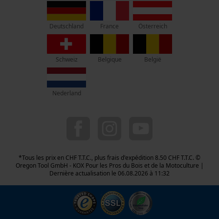
Lise-Meitner-Str. 4
Page d'accueil personnalisée
70736 Fellbach
Panier sauvegardé
Pas de magasin !
France
Österreich
Deutschland
Salutation personnelle
Adresse de retour:
Géo-IP et détection des
Beim Erlenwäldchen 14/2
utilisateurs
Schweiz
Belgique
België
71522 Backnang
Vidéos YouTube
Allemagne
Google Maps
Nederland
Service clients :
Prise de contact par chat
Lundi-Vendredi : 09:00 - 17:00 h
044 283 6116
info-ch@kox.eu
Cookies marketing
*Tous les prix en CHF T.T.C., plus frais d'expédition 8.50 CHF T.T.C. ©
Oregon Tool GmbH - KOX Pour les Pros du Bois et de la Motoculture |
Dernière actualisation le 06.08.2026 à 11:32
Google Global Site Tag
Microsoft Advertising Universal
Event Tracking