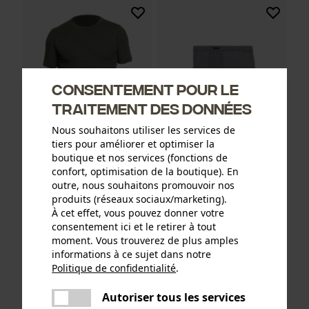
Consentement pour le
traitement des données
Nous souhaitons utiliser les services de
tiers pour améliorer et optimiser la
boutique et nos services (fonctions de
Kumpf Klimaflausch
Kumpf Active Light boxer
confort, optimisation de la boutique). En
chemise à manches courtes
outre, nous souhaitons promouvoir nos
produits (réseaux sociaux/marketing).
À cet effet, vous pouvez donner votre
consentement ici et le retirer à tout
CHF 16.90 *
CHF 13.90 *
moment. Vous trouverez de plus amples
informations à ce sujet dans notre
Politique de confidentialité
.
partager
Une erreur s'est produite. Veuillez
Autoriser tous les services
partager