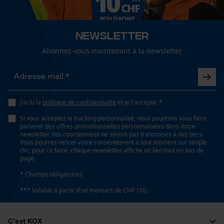
Vérifier linstallation de cookies
Newsletter
ID de session
Abonnez-vous maintenant à la newsletter
Sauvegarder les préférences
pour traitement des données
Econda Tag Manager
J'ai lu la
politique de confidentialité
et je l'accepte. *
Cookies statistiques
Si vous acceptez le tracking personnalisé, nous pourrons vous faire
parvenir des offres promotionnelles personnalisées dans notre
newsletter. Vos coordonnées ne seront pas transmises à des tiers.
Vous pourrez retirer votre consentement à tout moment sur simple
clic; pour ce faire, chaque newsletter affiche un lien tout en bas de
page.
Econda Analytics
* Champs obligatoires
Mouseflow Web Analytics Tool
*** Valable à partir d'un montant de CHF 100,-
Fact-Finder Tracking
C'est KOX