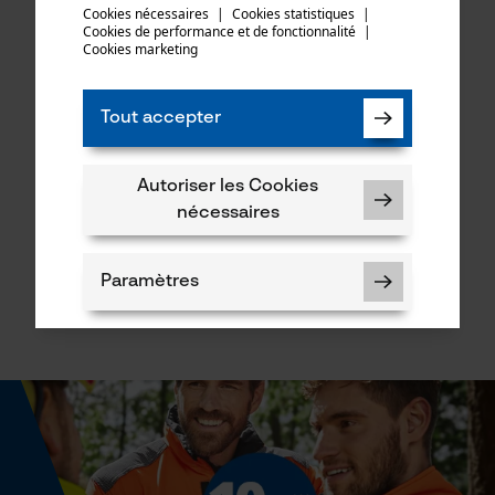
essayer encore.
Cookies nécessaires
|
Cookies statistiques
|
Cookies de performance et de fonctionnalité
mail
|
Cookies marketing
Tout accepter
Kumpf Klimaflausch
Kumpf Active Light chemise
Autoriser les Cookies
chemise sans manches
sans manches
nécessaires
CHF 12.90 *
CHF 11.90 *
Paramètres
Cookies nécessaires