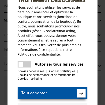
Informations sur le produit
Nous souhaitons utiliser les services de
tiers pour améliorer et optimiser la
boutique et nos services (fonctions de
Matériau & entretien
confort, optimisation de la boutique). En
Détails du produit
outre, nous souhaitons promouvoir nos
produits (réseaux sociaux/marketing).
Type dactivité
À cet effet, vous pouvez donner votre
Fiches techniques
Matériau
Nettoyer
consentement ici et le retirer à tout
Fiche de données de sécurité du produit (PDF)
moment. Vous trouverez de plus amples
Matériau principal
informations à ce sujet dans notre
Informations fabricant
Agents de surface
Politique de confidentialité
.
Groupe dâge
partager
Peter Hofsümmer GmbH
adulte
Une erreur s'est produite. Veuillez
Autoriser tous les services
Évaluations
(0)
Ommerbornstraße 31 -33
partager
essayer encore.
51465 Bergisch Gladbach, Allemagne
Cookies nécessaires
|
Cookies statistiques
|
Cookies de performance et de fonctionnalité
mail
|
E-mail: info@oil-pad.eu
Nombre de pièces
Cookies marketing
0
Des questions ?
(0)
80 pcs
Site web: -
Recommander ce produit
Nos experts sont à votre disposition !
Tél.: + 49 0220 29 89 44 80
Poser une
Tout accepter
Filtrer par nombre détoiles
question
Poids de larticle
Si vous avez des questions ou des problèmes avec le
1000.0 g
produit ou si vous constatez des défauts, n'hésitez