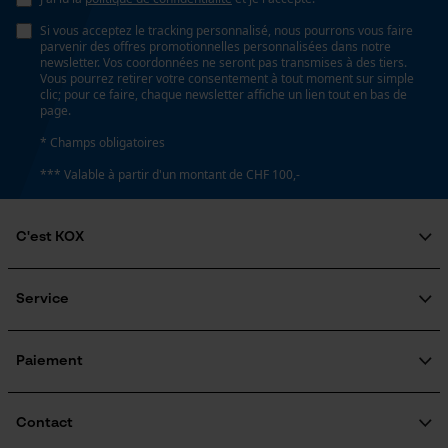
Loop54 Personalization
Non
Si vous acceptez le tracking personnalisé, nous pourrons vous faire
Page d'accueil personnalisée
parvenir des offres promotionnelles personnalisées dans notre
newsletter. Vos coordonnées ne seront pas transmises à des tiers.
Panier sauvegardé
Vous pourrez retirer votre consentement à tout moment sur simple
clic; pour ce faire, chaque newsletter affiche un lien tout en bas de
Énergie & performance
Salutation personnelle
page.
Géo-IP et détection des
Indicateur de capacité de la batterie
* Champs obligatoires
utilisateurs
Non
*** Valable à partir d'un montant de CHF 100,-
Vidéos YouTube
Google Maps
Batterie incluse
C'est KOX
Prise de contact par chat
Batterie/piles non incluses
Qui sommes-nous?
Engagement social
Service
Guide pratique
Cookies marketing
Fonction powerbank
Questions fréquemment posées
KOX Harvester
Non
Traitement des retours
Inscription à la newsletter
Paiement
Rappel de produits
Google Global Site Tag
Contact
Utilisation et fonctionnement