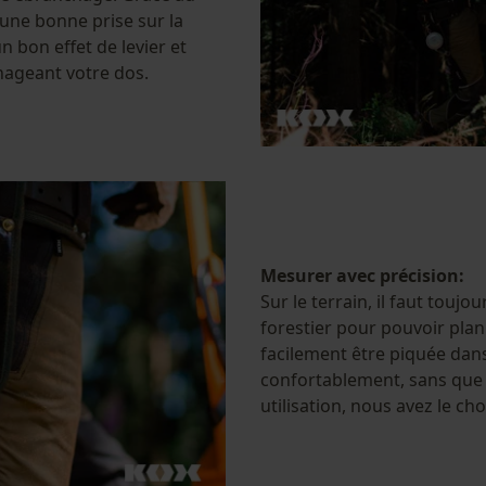
une bonne prise sur la
 bon effet de levier et
Cookies de performance et de
nageant votre dos.
fonctionnalité
Loop54 Personalization
Page d'accueil personnalisée
Panier sauvegardé
Mesurer avec précision:
Salutation personnelle
Sur le terrain, il faut touj
Géo-IP et détection des utilisateurs
forestier pour pouvoir plani
facilement être piquée dan
Vidéos YouTube
confortablement, sans que l
Google Maps
utilisation, nous avez le c
Prise de contact par chat