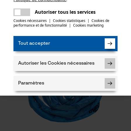
Une erreur s'est produite. Veuillez essayer
encore.
mail
Autoriser tous les services
LE DÉBARDAGE
Cookies nécessaires
|
Cookies statistiques
|
Cookies de
performance et de fonctionnalité
|
Cookies marketing
Tout accepter
Autoriser les Cookies nécessaires
Paramètres
Cookies nécessaires