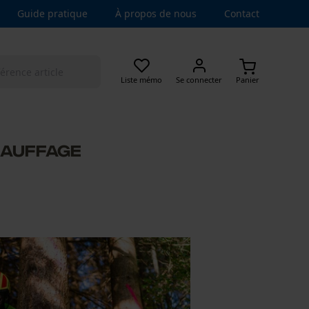
Guide pratique
À propos de nous
Contact
Liste mémo
Se connecter
Panier
CHAUFFAGE