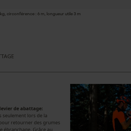
g, circonférence : 6 m, longueur utile 3 m
Vérifier linstallation de cookies
ID de session
Sauvegarder les préférences pour
traitement des données
Econda Tag Manager
ATTAGE
Cookies statistiques
Econda Analytics
levier de abattage:
Mouseflow Web Analytics Tool
as seulement lors de la
e pour retourner des grumes
Fact-Finder Tracking
e le ébranchage. Grâce au