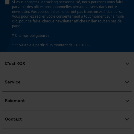
Si vous acceptez le tracking personnalisé, nous pourrons vous faire
Non
parvenir des offres promotionnelles personnalisées dans notre
Page d'accueil personnalisée
newsletter. Vos coordonnées ne seront pas transmises à des tiers.
Vous pourrez retirer votre consentement à tout moment sur simple
Panier sauvegardé
clic; pour ce faire, chaque newsletter affiche un lien tout en bas de
page.
Batterie incluse
Salutation personnelle
Batterie/piles non incluses
* Champs obligatoires
Géo-IP et détection des
utilisateurs
*** Valable à partir d'un montant de CHF 100,-
Vidéos YouTube
Fonction powerbank
Google Maps
Non
C'est KOX
Prise de contact par chat
Qui sommes-nous?
Engagement social
Service
Coloris
Guide pratique
Cookies marketing
Questions fréquemment posées
KOX Harvester
Couleur
Traitement des retours
Inscription à la newsletter
Paiement
noir
Rappel de produits
Contact
Google Global Site Tag
Modèle & collection
Microsoft Advertising Universal
Formulaire de contact