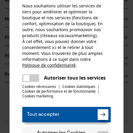
Informations sur le produit
Nous souhaitons utiliser les services de
tiers pour améliorer et optimiser la
boutique et nos services (fonctions de
Matériau & entretien
Détails du produit
confort, optimisation de la boutique). En
outre, nous souhaitons promouvoir nos
produits (réseaux sociaux/marketing).
Type dactivité
Fiches techniques
À cet effet, vous pouvez donner votre
Matériau
Fermer
consentement ici et le retirer à tout
Fiche technique du fabricant (PDF)
moment. Vous trouverez de plus amples
Matériau principal
Informations fabricant
informations à ce sujet dans notre
Plastique composite
Groupe dâge
Politique de confidentialité
.
HUENERSDORFF GmbH
partager
adulte
Évaluations
(0)
Une erreur s'est produite. Veuillez
Eisenbahnstraße 6
Autoriser tous les services
partager
Composition du matériau
essayer encore.
71636 Ludwigsburg, Allemagne
Cookies nécessaires
|
Cookies statistiques
|
HD-PE
E-mail: info@huenersdorff.de
Nombre de pièces
Cookies de performance et de fonctionnalité
mail
|
Cookies marketing
0
Des questions ?
(0)
1 pcs
Site web: -
Recommander ce produit
Nos experts sont à votre disposition !
Tél.: + 49 0714 11 47 0
Poser une
Filtrer par nombre détoiles
Tout accepter
question
Poids de larticle
Si vous avez des questions ou des problèmes avec le
20.0 g
produit ou si vous constatez des défauts, n'hésitez
pas à nous contacter par téléphone au 044 283 6116