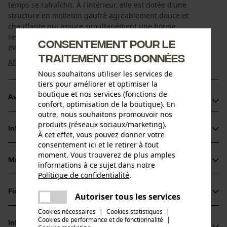
temps se rafraîchit. À l'intérieur, elle est dotée d'une
structure en molleton gaufré agréablement douce et
chauffante qui assure simultanément une bonne
respirabilité et une bonne perméabilité à la vapeur pour
Consentement pour le
éviter la surchauffe. La teneur en élasthanne ...
traitement des données
Afficher plus
Nous souhaitons utiliser les services de
tiers pour améliorer et optimiser la
boutique et nos services (fonctions de
Avantages du produit
confort, optimisation de la boutique). En
outre, nous souhaitons promouvoir nos
Respirant
produits (réseaux sociaux/marketing).
Informations sur le produit
Agréablement souple, avec de l'élasthanne
À cet effet, vous pouvez donner votre
consentement ici et le retirer à tout
Avec polaire gaufré à l'intérieur
moment. Vous trouverez de plus amples
Matériau & entretien
informations à ce sujet dans notre
Détails du produit
Politique de confidentialité
.
partager
Type de manche
Fiches techniques
Une erreur s'est produite. Veuillez
Autoriser tous les services
Matériau
manches longues
partager
essayer encore.
Cookies nécessaires
|
Cookies statistiques
|
Fiche de données de sécurité du produit (PDF)
Cookies de performance et de fonctionnalité
mail
|
Type de matériau
Informations fabricant