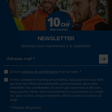
Cookies de performance et de
Sexe
Suivre les instructions d'entretien sur l'étiquette.
fonctionnalité
unisexe
Optique/motif
bicolore
Loop54 Personalization
Newsletter
Page d'accueil personnalisée
Abonnez-vous maintenant à la newsletter
Panier sauvegardé
Type de poche
poches de vestes, poches à fermeture éclair, poche
Salutation personnelle
poitrine, poches de glissement, poches frontales,
Géo-IP et détection des
poches avant
utilisateurs
J'ai lu la
politique de confidentialité
et je l'accepte. *
Vidéos YouTube
Si vous acceptez le tracking personnalisé, nous pourrons vous faire
Google Maps
parvenir des offres promotionnelles personnalisées dans notre
Spécifications techniques
newsletter. Vos coordonnées ne seront pas transmises à des tiers.
Prise de contact par chat
Vous pourrez retirer votre consentement à tout moment sur simple
clic; pour ce faire, chaque newsletter affiche un lien tout en bas de
Lubrification automatique de la chaîne
page.
Non
* Champs obligatoires
Cookies marketing