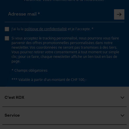
Loop54 Personalization
Tension de chaîne sans outil
Non
J'ai lu la
politique de confidentialité
Page d'accueil personnalisée
et je l'accepte. *
Si vous acceptez le tracking personnalisé, nous pourrons vous faire
Panier sauvegardé
parvenir des offres promotionnelles personnalisées dans notre
Remplacement de chaîne sans outil
newsletter. Vos coordonnées ne seront pas transmises à des tiers.
Salutation personnelle
Vous pourrez retirer votre consentement à tout moment sur simple
Non
Géo-IP et détection des
clic; pour ce faire, chaque newsletter affiche un lien tout en bas de
utilisateurs
page.
Vidéos YouTube
* Champs obligatoires
Énergie & performance
Google Maps
*** Valable à partir d'un montant de CHF 100,-
Prise de contact par chat
Indicateur de capacité de la batterie
Non
C'est KOX
Qui sommes-nous?
Cookies marketing
Engagement social
Batterie incluse
Service
Guide pratique
Batterie/piles non incluses
Questions fréquemment posées
KOX Harvester