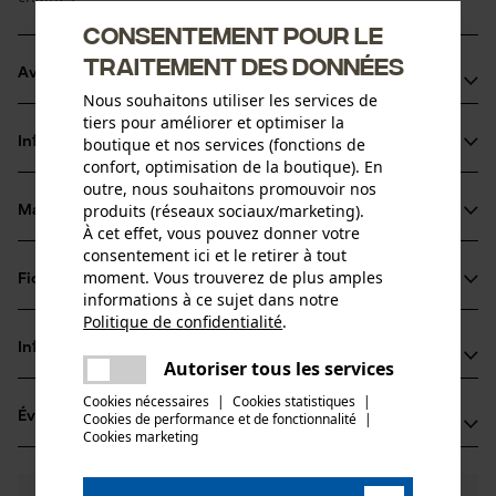
Consentement pour le
traitement des données
Avantages du produit
Nous souhaitons utiliser les services de
tiers pour améliorer et optimiser la
Forme pratique
Informations sur le produit
boutique et nos services (fonctions de
La couleur rouge est également visible en hiver dans la
confort, optimisation de la boutique). En
neige
outre, nous souhaitons promouvoir nos
produits (réseaux sociaux/marketing).
Matériau & entretien
Détails du produit
À cet effet, vous pouvez donner votre
consentement ici et le retirer à tout
Type dactivité
moment. Vous trouverez de plus amples
Fiches techniques
Matériau
Transporter
informations à ce sujet dans notre
Politique de confidentialité
.
Fiche technique du fabricant (PDF)
partager
Matériau principal
Informations fabricant
Une erreur s'est produite. Veuillez
Plastique composite
Autoriser tous les services
Groupe dâge
partager
essayer encore.
HUENERSDORFF GmbH
adulte
Cookies nécessaires
|
Cookies statistiques
|
Évaluations
Cookies de performance et de fonctionnalité
mail
|
(8)
Eisenbahnstraße 6
Cookies marketing
Composition du matériau
71726 Ludwigsburg, Allemagne
Plastique
E-mail: info@huenersdorff.de
Nombre de pièces