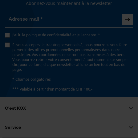
Abonnez-vous maintenant à la newsletter
sans allergènes, Ajustement parfait
Loop54 Personalization
Fonction de hachage
Page d'accueil personnalisée
Non
J'ai lu la
politique de confidentialité
et je l'accepte. *
Panier sauvegardé
Si vous acceptez le tracking personnalisé, nous pourrons vous faire
parvenir des offres promotionnelles personnalisées dans notre
Salutation personnelle
Inverseur de phase
newsletter. Vos coordonnées ne seront pas transmises à des tiers.
Géo-IP et détection des
Vous pourrez retirer votre consentement à tout moment sur simple
Non
utilisateurs
clic; pour ce faire, chaque newsletter affiche un lien tout en bas de
page.
Vidéos YouTube
* Champs obligatoires
Google Maps
Coupe en biais
*** Valable à partir d'un montant de CHF 100,-
Non
Prise de contact par chat
C'est KOX
Tension de chaîne sans outil
Cookies marketing
Non
Qui sommes-nous?
Engagement social
Service
Guide pratique