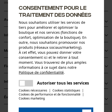
individuellement au niveau de la boucle.
Consentement pour le
traitement des données
Avantages du produit
Nous souhaitons utiliser les services de
tiers pour améliorer et optimiser la
Boucle de serrage
boutique et nos services (fonctions de
Informations sur le produit
confort, optimisation de la boutique). En
Ajustement individualisé
outre, nous souhaitons promouvoir nos
Convient aux personnes souffrant d’allergies
produits (réseaux sociaux/marketing).
Matériau & entretien
À cet effet, vous pouvez donner votre
Détails du produit
consentement ici et le retirer à tout
moment. Vous trouverez de plus amples
Type dactivité
Fiches techniques
informations à ce sujet dans notre
Matériau
Optimiser l'ajustement
Politique de confidentialité
.
partager
Fiche de données de sécurité du produit (PDF)
Matériau principal
Une erreur s'est produite. Veuillez
Informations fabricant
Autoriser tous les services
partager
Synthétiques
essayer encore.
Groupe dâge
Cookies nécessaires
|
Cookies statistiques
|
PSS Pfeiffer Sicherheitssysteme GmbH
adulte
Cookies de performance et de fonctionnalité
mail
|
Évaluations
(0)
Cookies marketing
Albstraße 10
Matériau remarque
72145 Hirrlingen, Allemagne
Convient aux personnes allergiques
E-mail: kontakt@pss-sicherheitssysteme.de
Nombre de pièces