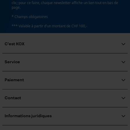
clic; pour ce faire, chaque newsletter affiche un lien tout en bas de
page.
* Champs obligatoires
*** Valable à partir d'un montant de CHF 100,-
C'est KOX
Qui sommes-nous?
Engagement social
Service
Guide pratique
Questions fréquemment posées
KOX Harvester
Traitement des retours
Inscription à la newsletter
Paiement
Rappel de produits
Contact
Formulaire de contact
Formulaire de commande
Informations juridiques
Newsletter
Mentions légales