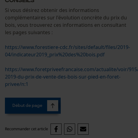
Si vous désirez obtenir des informations
complémentaires sur l'évolution concrète du prix du
Econda Analytics
bois, vous trouverez ces informations en consultant
Mouseflow Web Analytics Tool
les pages suivantes :
Fact-Finder Tracking
https://www.forestiere-cdc.fr/sites/default/files/2019-
04/indicateur2019_prix%20des%20bois.pdf
Cookies de performance et de
https://www.foretpriveefrancaise.com/actualite/voir/915
fonctionnalité
2019-du-prix-de-vente-des-bois-sur-pied-en-foret-
privee/n:1
Loop54 Personalization
Début de page
Page d'accueil personnalisée
Panier sauvegardé
Salutation personnelle
Recommander cet article