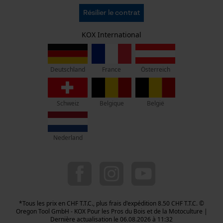
C.G.V.
Oregon Tool GmbH
Résilier le contrat
Politique de confidentialité
KOX - Pour les Pros du Bois et de la Motoculture
Retrait
Siège social:
KOX International
Vie privéé
Lise-Meitner-Str. 4
70736 Fellbach
Pas de magasin !
France
Österreich
Deutschland
Adresse de retour:
Beim Erlenwäldchen 14/2
Schweiz
Belgique
België
71522 Backnang
Allemagne
Nederland
Service clients :
Lundi-Vendredi : 09:00 - 17:00 h
044 283 6116
info-ch@kox.eu
*Tous les prix en CHF T.T.C., plus frais d'expédition 8.50 CHF T.T.C. ©
Oregon Tool GmbH - KOX Pour les Pros du Bois et de la Motoculture |
Dernière actualisation le 06.08.2026 à 11:32