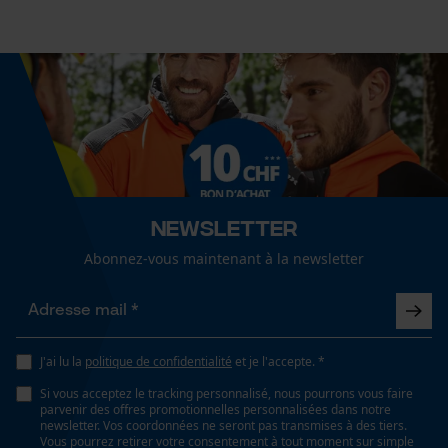
Géo-IP et détection des utilisateurs
Vidéos YouTube
Google Maps
Prise de contact par chat
Cookies marketing
Newsletter
Abonnez-vous maintenant à la newsletter
Google Global Site Tag
Microsoft Advertising Universal Event Tracking
Survicate
J'ai lu la
politique de confidentialité
et je l'accepte. *
Si vous acceptez le tracking personnalisé, nous pourrons vous faire
parvenir des offres promotionnelles personnalisées dans notre
newsletter. Vos coordonnées ne seront pas transmises à des tiers.
Vous pourrez retirer votre consentement à tout moment sur simple