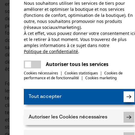
Nous souhaitons utiliser les services de tiers pour
encore moins représentés. Qui plus est, les épicéas
améliorer et optimiser la boutique et nos services
souffrent particulièrement des faibles précipitations et
(fonctions de confort, optimisation de la boutique). En
de la baisse des niveaux d'eau, car de nombreux
outre, nous souhaitons promouvoir nos produits
peuplements d'épicéas n'ont pas été établis en
(réseaux sociaux/marketing).
fonction du contexte local. Cependant, les espèces
À cet effet, vous pouvez donner votre consentement ic
et le retirer à tout moment. Vous trouverez de plus
dont les conditions sont meilleures, telles que les
amples informations à ce sujet dans notre
sapins de Douglas, les hêtres ou les pins, commencent
Politique de confidentialité
.
déjà à montrer les mêmes symptômes de
partager
dépérissement. Le spectre des espèces devra donc
Une erreur s'est produite. Veuillez essayer
Autoriser tous les services
être davantage différencié dans un avenir lointain.
partager
encore.
Cookies nécessaires
|
Cookies statistiques
|
Cookies de
performance et de fonctionnalité
|
Cookies marketing
mail
Fort heureusement, de nouvelles essences d'arbres et
les forêts mixtes ont été introduites depuis un certain
Tout accepter
temps afin de préparer nos forêts à ce changement
climatique. Cela dit, il reste un problème : d'une part, le
temps qu'il faudra pour qu'un tel changement s'opère
Autoriser les Cookies nécessaires
et d'autre part, le fait que les forêts privées ont une
structure parcellaire fragmentée et que la question
des couts reste un obstacle. La baisse des prix