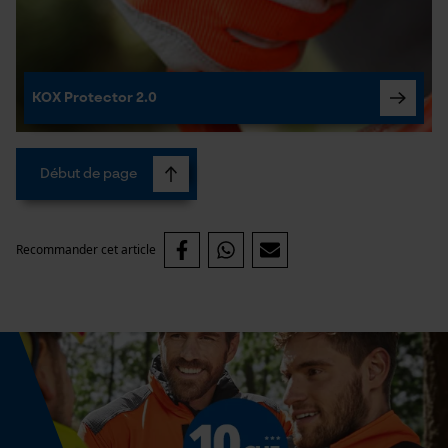
Cookies statistiques
KOX Protector 2.0
Econda Analytics
Mouseflow Web Analytics Tool
Début de page
Fact-Finder Tracking
Recommander cet article
Cookies de performance et de
fonctionnalité
Loop54 Personalization
Page d'accueil personnalisée