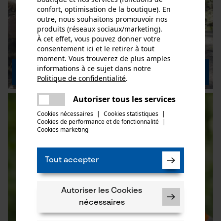
confort, optimisation de la boutique). En
outre, nous souhaitons promouvoir nos
produits (réseaux sociaux/marketing).
À cet effet, vous pouvez donner votre
consentement ici et le retirer à tout
moment. Vous trouverez de plus amples
informations à ce sujet dans notre
KOX Vento 2.0
Politique de confidentialité
.
partager
Une erreur s'est produite. Veuillez
Autoriser tous les services
partager
essayer encore.
Cookies nécessaires
|
Cookies statistiques
|
Cookies de performance et de fonctionnalité
mail
|
Cookies marketing
Tout accepter
Autoriser les Cookies
nécessaires