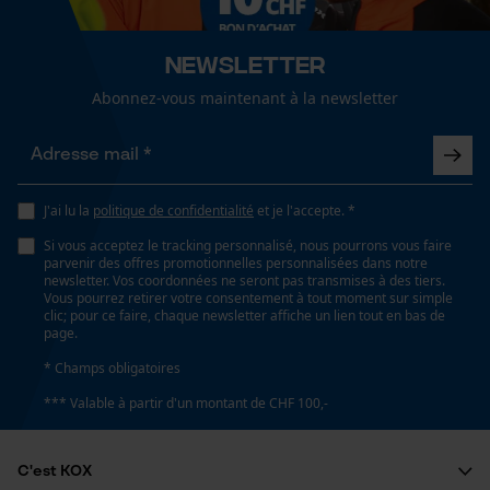
Panier sauvegardé
Salutation personnelle
Newsletter
Géo-IP et détection des
utilisateurs
Abonnez-vous maintenant à la newsletter
Vidéos YouTube
Google Maps
Prise de contact par chat
J'ai lu la
politique de confidentialité
et je l'accepte. *
Si vous acceptez le tracking personnalisé, nous pourrons vous faire
parvenir des offres promotionnelles personnalisées dans notre
Cookies marketing
newsletter. Vos coordonnées ne seront pas transmises à des tiers.
Vous pourrez retirer votre consentement à tout moment sur simple
clic; pour ce faire, chaque newsletter affiche un lien tout en bas de
page.
* Champs obligatoires
Google Global Site Tag
*** Valable à partir d'un montant de CHF 100,-
Microsoft Advertising Universal
Event Tracking
Survicate
C'est KOX