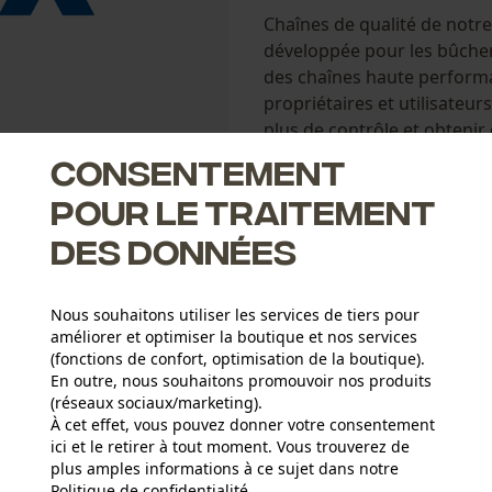
Chaînes de qualité de not
développée pour les bûche
des chaînes haute performa
propriétaires et utilisateur
plus de contrôle et obtenir
Maintenance facile.
Consentement
pour le traitement
Chaînes de tronçonneuse
des données
Lubritec (TM) garde la chaî
frottement et une longue du
Nous souhaitons utiliser les services de tiers pour
permet une conservation et
améliorer et optimiser la boutique et nos services
taillants bleus offrent une 
(fonctions de confort, optimisation de la boutique).
Utilisation pratique grâce à
En outre, nous souhaitons promouvoir nos produits
(réseaux sociaux/marketing).
À cet effet, vous pouvez donner votre consentement
Développée pour les bûche
ici et le retirer à tout moment. Vous trouverez de
des chaînes haute performa
plus amples informations à ce sujet dans notre
propriétaires et utilisateur
Politique de confidentialité
partager
.