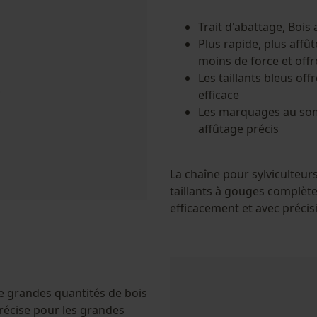
Trait d'abattage, Bois
Vérifier linstallation de cookies
Plus rapide, plus affût
moins de force et off
ID de session
Les taillants bleus of
Sauvegarder les préférences pour
efficace
traitement des données
Les marquages au som
Econda Tag Manager
affûtage précis
Cookies statistiques
La chaîne pour sylviculteur
taillants à gouges complèt
efficacement et avec précis
Econda Analytics
Mouseflow Web Analytics Tool
e grandes quantités de bois
Fact-Finder Tracking
récise pour les grandes