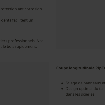
 protection anticorrosion
Cookies de performance et de
fonctionnalité
ents facilitent un
Loop54 Personalization
tiers professionnels. Nos
t le bois rapidement,
Page d'accueil personnalisée
Panier sauvegardé
Salutation personnelle
Coupe longitudinale RipC
Géo-IP et détection des utilisateurs
Vidéos YouTube
Sciage de panneaux e
Google Maps
Design optimal du tail
Prise de contact par chat
dans les scieries