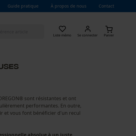
Guide pratique
À propos de nous
Contact
Liste mémo
Se connecter
Panier
EUSES
 OREGON® sont résistantes et ont
ulièrement performantes. En outre,
ir et vous font bénéficier d'un recul
fessionnelle absolue à un juste