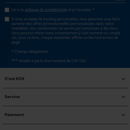
J'ai lu la
politique de confidentialité
et je l'accepte. *
Econda Analytics
Si vous acceptez le tracking personnalisé, nous pourrons vous faire
Mouseflow Web Analytics Tool
parvenir des offres promotionnelles personnalisées dans notre
newsletter. Vos coordonnées ne seront pas transmises à des tiers.
Fact-Finder Tracking
Vous pourrez retirer votre consentement à tout moment sur simple
clic; pour ce faire, chaque newsletter affiche un lien tout en bas de
page.
* Champs obligatoires
Cookies de performance et de
fonctionnalité
*** Valable à partir d'un montant de CHF 100,-
C'est KOX
Loop54 Personalization
Qui sommes-nous?
Engagement social
Service
Page d'accueil personnalisée
Guide pratique
Panier sauvegardé
Questions fréquemment posées
KOX Harvester
Traitement des retours
Inscription à la newsletter
Paiement
Salutation personnelle
Rappel de produits
Géo-IP et détection des
utilisateurs