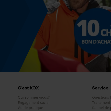
C'est KOX
Service
Qui sommes-nous?
Questions
Engagement social
Traitement
Guide pratique
Rappel de 