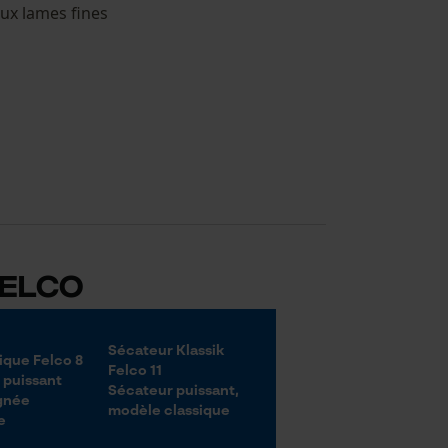
ux lames fines
Felco
Sécateur Klassik
Sécateur Klassik
que Felco 8
Felco 11
Felco 2
 puissant
Sécateur puissant,
Sécateur puissant,
gnée
modèle classique
modèle classique
e