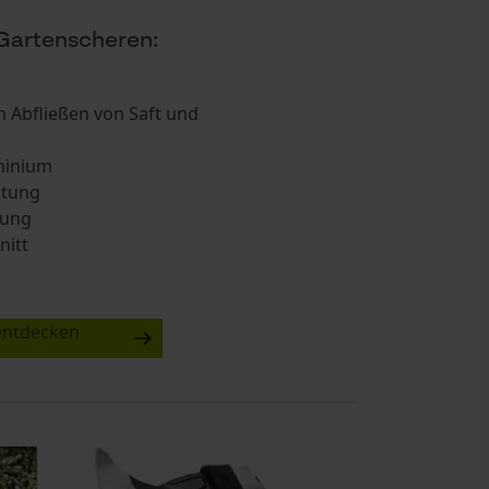
Gartenscheren:
n Abfließen von Saft und
uminium
stung
tung
nitt
entdecken