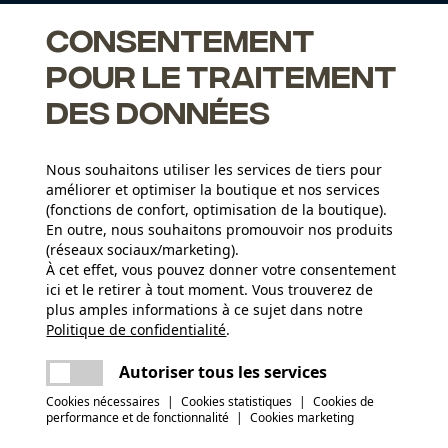
{PR-
{PR-
{PR-
Consentement
O-
LoadData(XXFELCO-
LoadData(XXFELCO-
LoadDat
pour le traitement
12)} 0.00CHF {/PR-
06)} 0.00CHF {/PR-
08)} 0.0
O-
LoadData(XXFELCO-
LoadData(XXFELCO-
LoadDat
des données
12)}
06)}
08)}
Nous souhaitons utiliser les services de tiers pour
Felco 12
Felco 6
Felco 8
améliorer et optimiser la boutique et nos services
(fonctions de confort, optimisation de la boutique).
2,5 cm
2 cm
2,5 cm
En outre, nous souhaitons promouvoir nos produits
(réseaux sociaux/marketing).
290 g
210 g
245 g
À cet effet, vous pouvez donner votre consentement
ici et le retirer à tout moment. Vous trouverez de
plus amples informations à ce sujet dans notre
Politique de confidentialité
partager
.
Une erreur s'est produite. Veuillez essayer
encore.
mail
Autoriser tous les services
Cookies nécessaires
|
Cookies statistiques
|
Cookies de
performance et de fonctionnalité
|
Cookies marketing