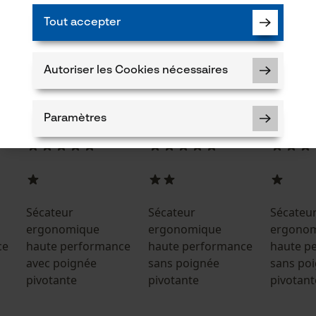
Tout accepter
Autoriser les Cookies nécessaires
Paramètres
Cookies nécessaires
Sécateur
Sécateur
Sécateu
ergonomique
ergonomique
ergono
ce
haute performance
haute performance
haute p
avec poignée
sans poignée
sans po
Vérifier linstallation de cookies
pivotante
pivotante
pivotant
ID de session
Sauvegarder les préférences pour