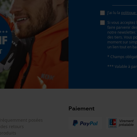
J'ai lu la
politique
Loop54 Personalization
Si vous acceptez 
Page d'accueil personnalisée
faire parvenir d
notre newsletter
Panier sauvegardé
des tiers. Vous p
moment sur simple
Salutation personnelle
un lien tout en b
Géo-IP et détection des utilisateurs
* Champs obligat
Vidéos YouTube
*** Valable à par
Google Maps
Prise de contact par chat
Cookies marketing
Paiement
 fréquemment posées
 des retours
produits