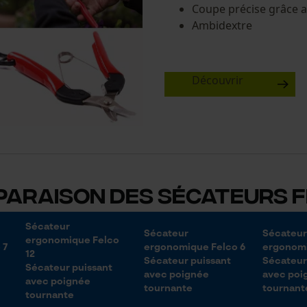
Coupe précise grâce a
Ambidextre
Découvrir
araison des sécateurs 
Sécateur
Sécateur
Sécateur
ergonomique Felco
 7
ergonomique Felco 6
ergonomi
12
Sécateur puissant
Sécateur
Sécateur puissant
avec poignée
avec poi
avec poignée
tournante
tournant
tournante