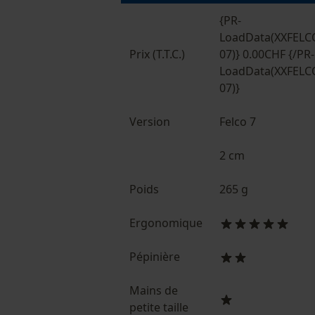
{PR-
LoadData(XXFELC
Prix (T.T.C.)
07)} 0.00CHF {/PR-
LoadData(XXFELC
07)}
Version
Felco 7
2 cm
Poids
265 g
Ergonomique
Pépinière
Mains de
petite taille