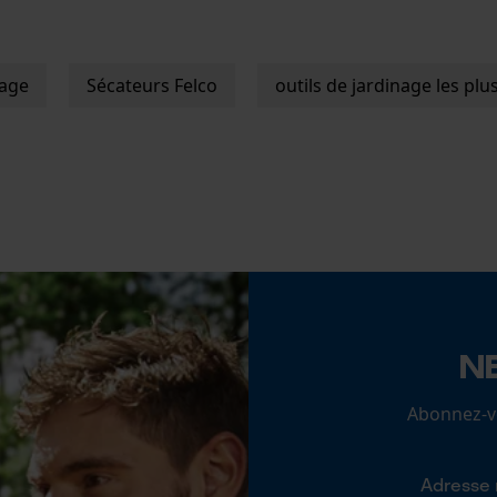
traitement des données
Econda Tag Manager
nage
Sécateurs Felco
outils de jardinage les pl
Cookies statistiques
Econda Analytics
Mouseflow Web Analytics Tool
Fact-Finder Tracking
N
Abonnez-vo
Cookies de performance et de
fonctionnalité