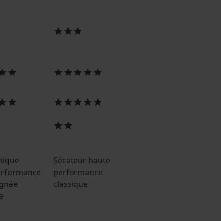
r
mique
Sécateur haute
Sécateur haute
erformance
performance
performance
ignée
classique
classique
e