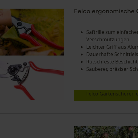
Felco ergonomische 
Saftrille zum einfache
Verschmutzungen
Leichter Griff aus Al
Dauerhafte Schnittlei
Rutschfeste Beschich
Sauberer, präziser Sch
Felco Gartenscheren 