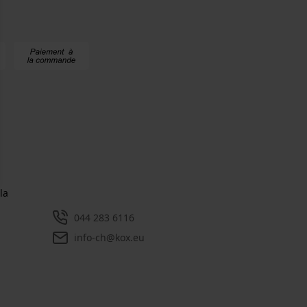
la
044 283 6116
info-ch@kox.eu