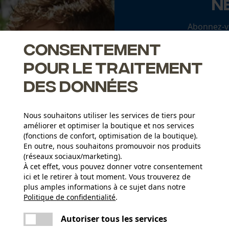
N
Abonnez-vo
Consentement
pour le traitement
des données
J'ai lu la
politique
Si vous acceptez 
faire parvenir d
Nous souhaitons utiliser les services de tiers pour
notre newsletter
améliorer et optimiser la boutique et nos services
des tiers. Vous p
(fonctions de confort, optimisation de la boutique).
moment sur simple
un lien tout en b
En outre, nous souhaitons promouvoir nos produits
(réseaux sociaux/marketing).
* Champs obligat
À cet effet, vous pouvez donner votre consentement
ici et le retirer à tout moment. Vous trouverez de
*** Valable à par
plus amples informations à ce sujet dans notre
Politique de confidentialité
partager
.
Une erreur s'est produite. Veuillez essayer
encore.
mail
Autoriser tous les services