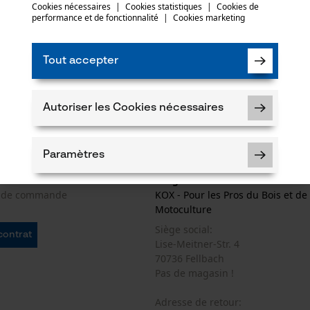
Cookies nécessaires
|
Cookies statistiques
|
Cookies de
performance et de fonctionnalité
|
Cookies marketing
Paiement
 fréquemment posées
Tout accepter
 des retours
produits
Autoriser les Cookies nécessaires
Paramètres
 de contact
Oregon Tool GmbH
e de commande
KOX - Pour les Pros du Bois et de 
Motoculture
Siège social:
 contrat
Cookies nécessaires
Lise-Meitner-Str. 4
70736 Fellbach
Pas de magasin !
Adresse de retour:
Vérifier linstallation de cookies