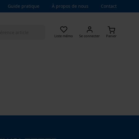
Guide pratique
À propos de nous
Contact
Liste mémo
Se connecter
Panier