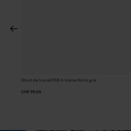
Tension de chaîne sans outil
Non
Énergie & performance
Indicateur de capacité de la batterie
Non
Fonction powerbank
Short de travail PSS X-treme Work gris
Non
CHF 99.00
Montage et fixation
Type de fixation
ventouse