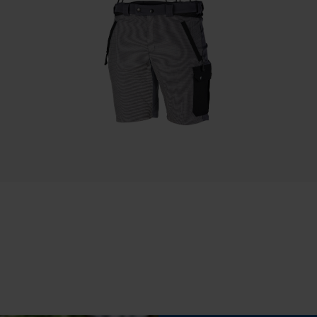
Sauvegarder les préférences pour
traitement des données
Remplacement de chaîne sans outil
Non
Econda Tag Manager
Cookies statistiques
Batterie incluse
Batterie/piles non incluses
Econda Analytics
Mouseflow Web Analytics Tool
Fact-Finder Tracking
Cookies de performance et de
fonctionnalité