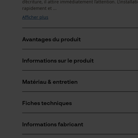
d’écriture, il attire immédiatement l’attention. L’install
rapidement et ...
Afficher plus
Avantages du produit
Utilisation simple et rapide sur le pare-brise grâce
Informations sur le produit
Taille compacte permettant une vue dégagée pour l
Marquage professionnel pour une utilisation forestiè
Matériau & entretien
Détails du produit
Groupe dâge
Fiches techniques
adulte
Matériau
Fiche de données de sécurité du produit (PDF)
Matériau principal
Informations fabricant
Plastique
Poids de larticle
20.0 g