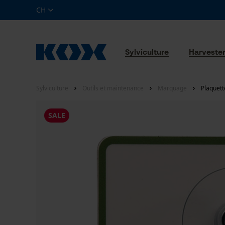
CH
Sylviculture
Harveste
Sylviculture
Outils et maintenance
Marquage
Plaquett
SALE