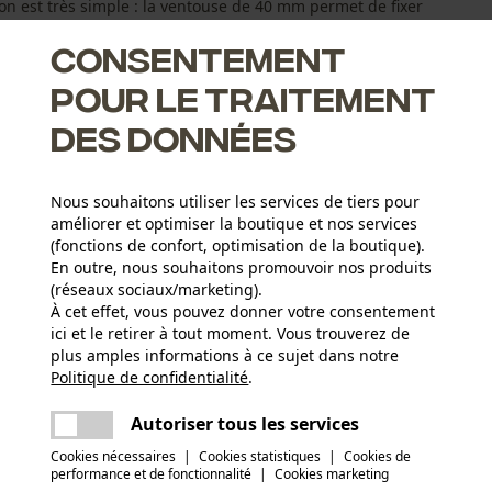
ation est très simple : la ventouse de 40 mm permet de fixer
Consentement
pour le traitement
des données
 à une ventouse de 40 mm
Nous souhaitons utiliser les services de tiers pour
améliorer et optimiser la boutique et nos services
e conducteur
(fonctions de confort, optimisation de la boutique).
re professionnelle et privée
En outre, nous souhaitons promouvoir nos produits
(réseaux sociaux/marketing).
À cet effet, vous pouvez donner votre consentement
ici et le retirer à tout moment. Vous trouverez de
Nombre de pièces
plus amples informations à ce sujet dans notre
1 pcs
Politique de confidentialité
partager
.
Une erreur s'est produite. Veuillez essayer
encore.
Rapport dessai (PDF)
mail
Autoriser tous les services
Secteur
Cookies nécessaires
|
Cookies statistiques
|
Cookies de
performance et de fonctionnalité
|
Cookies marketing
sylviculture, En plein air, agriculture