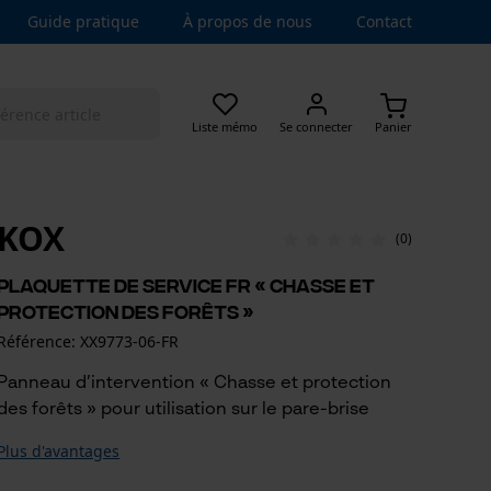
Guide pratique
À propos de nous
Contact
Liste mémo
Se connecter
Panier
KOX
(0)
Plaquette de service FR « Chasse et
protection des forêts »
Référence: XX9773-06-FR
Panneau d’intervention « Chasse et protection
des forêts » pour utilisation sur le pare-brise
Plus d'avantages