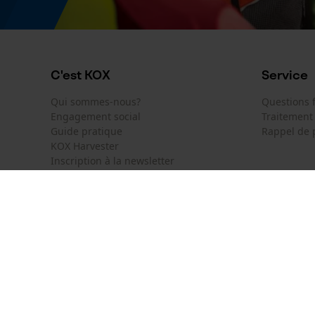
C'est KOX
Service
Qui sommes-nous?
Questions
Engagement social
Traitement
Guide pratique
Rappel de 
KOX Harvester
Inscription à la newsletter
KOX International
Contact
Deutschland
France
Formulaire
Österreich
Schweiz
Formulair
Belgique
België
Newsletter
Nederland
Résilier le