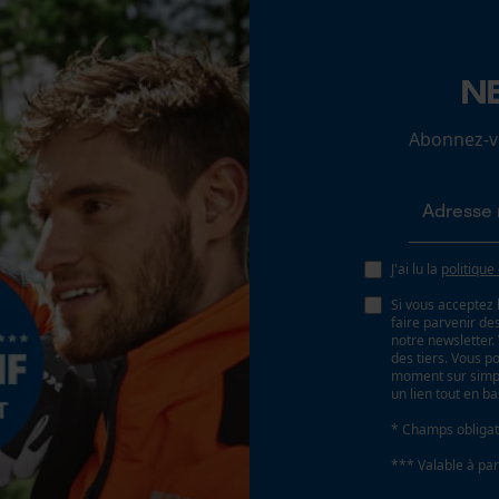
Loop54 Personalization
N
Page d'accueil personnalisée
Abonnez-vo
Panier sauvegardé
Salutation personnelle
Géo-IP et détection des utilisateurs
Vidéos YouTube
J'ai lu la
politique
Google Maps
Si vous acceptez 
Prise de contact par chat
faire parvenir d
notre newsletter
des tiers. Vous p
moment sur simple
un lien tout en b
Cookies marketing
* Champs obligat
*** Valable à par