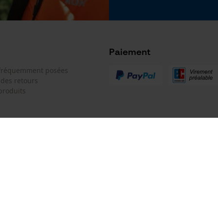
Google Global Site Tag
Microsoft Advertising Universal Event
Tracking
Survicate
Paiement
 fréquemment posées
 des retours
produits
 de contact
Oregon Tool GmbH
e de commande
KOX - Pour les Pros du Bois et de 
Motoculture
Siège social:
 contrat
Lise-Meitner-Str. 4
70736 Fellbach