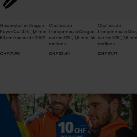
ID de session
Saison
Sauvegarder les préférences
Articles pour toute l'année
pour traitement des données
Guide-chaîne Oregon
Chaînes de
Econda Tag Manager
Chaînes de
PowerCut 3/8", 1,5 mm,
tronçonneuse Oregon
tronçonneuse Ore
Contenu de la livraison
50 cm/raccord : D009
carrée 325", 1,5 mm, 66
carrée 325", 1,5 mm
1 x guide chaîne
maillons.
maillons.
Cookies statistiques
CHF 71.90
CHF 22.44
CHF 21.77
Volume
42.31 in³
Econda Analytics
Dimensions et taille
Mouseflow Web Analytics Tool
Fact-Finder Tracking
Longueur du rail
38 cm
Cookies de performance et de