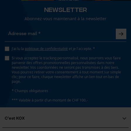
fonctionnalité
Spécifications techniques
Newsletter
Lubrification automatique de la chaîne
Abonnez-vous maintenant à la newsletter
Non
Loop54 Personalization
Page d'accueil personnalisée
Propriété
Haute performance, Sans entretien, Facile, Robuste
Panier sauvegardé
J'ai lu la
politique de confidentialité
et je l'accepte. *
Salutation personnelle
Si vous acceptez le tracking personnalisé, nous pourrons vous faire
parvenir des offres promotionnelles personnalisées dans notre
Géo-IP et détection des
newsletter. Vos coordonnées ne seront pas transmises à des tiers.
Fonction de hachage
utilisateurs
Vous pourrez retirer votre consentement à tout moment sur simple
Non
clic; pour ce faire, chaque newsletter affiche un lien tout en bas de
Vidéos YouTube
page.
Google Maps
* Champs obligatoires
Inverseur de phase
Prise de contact par chat
*** Valable à partir d'un montant de CHF 100,-
Non
C'est KOX
Cookies marketing
Coupe en biais
Non
Qui sommes-nous?