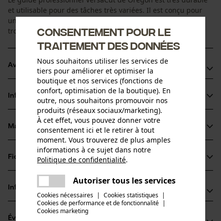
et utilisable pour des tâches très variées. Il est conçu pour
une utilisation professionnelle intensive et des
Consentement pour le
tronçonneuses modernes à grande vitesse.
traitement des données
Nous souhaitons utiliser les services de
Avantages du produit
tiers pour améliorer et optimiser la
boutique et nos services (fonctions de
Plus léger par rapport aux guides en acier plein
confort, optimisation de la boutique). En
Informations sur le produit
outre, nous souhaitons promouvoir nos
Lubrification optimale grâce au système de graissage
produits (réseaux sociaux/marketing).
LubriTech™
À cet effet, vous pouvez donner votre
Pignon innovant avec roulement ne nécessitant aucune
Matériau & entretien
consentement ici et le retirer à tout
Détails du produit
maintenance.
moment. Vous trouverez de plus amples
informations à ce sujet dans notre
Type dactivité
Fiches techniques
Politique de confidentialité
.
Matériau
Scier
partager
Une erreur s'est produite. Veuillez
Fiche technique du fabricant (PDF)
Autoriser tous les services
partager
Matériau principal
Informations fabricant
essayer encore.
Acier
Cookies nécessaires
|
Cookies statistiques
|
Groupe dâge
Cookies de performance et de fonctionnalité
mail
|
Fabricant
adulte
Cookies marketing
Évaluations
(1)
Oregon Tool, Inc.