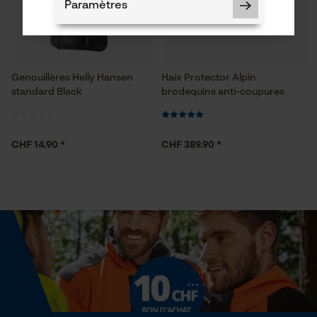
Paramètres
Genouillères Helly Hansen
Haix Protector Alpin
Cookies nécessaires
standard Black
brodequins anti-coupures
CHF 14.90 *
CHF 389.90 *
Vérifier linstallation de cookies
ID de session
Sauvegarder les préférences
pour traitement des données
Econda Tag Manager
Cookies statistiques