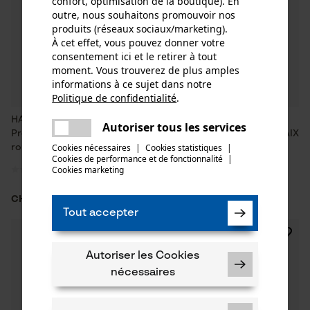
confort, optimisation de la boutique). En
outre, nous souhaitons promouvoir nos
produits (réseaux sociaux/marketing).
À cet effet, vous pouvez donner votre
consentement ici et le retirer à tout
moment. Vous trouverez de plus amples
informations à ce sujet dans notre
Politique de confidentialité
.
partager
HAIX botte anticoupure
Bottes / chaussures de
Une erreur s'est produite. Veuillez
Autoriser tous les services
partager
Protector Forest 2.1 GTX mid
protection anti-coupures HAIX
essayer encore.
Cookies nécessaires
|
Cookies statistiques
|
rouge
Protector Light 2.1
Cookies de performance et de fonctionnalité
mail
|
Cookies marketing
CHF 304.90 *
CHF 347.06 *
Tout accepter
Autoriser les Cookies
nécessaires