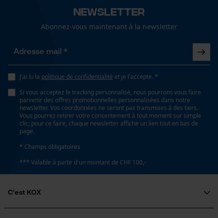
Newsletter
Abonnez-vous maintenant à la newsletter
Econda Analytics
Mouseflow Web Analytics Tool
J'ai lu la
politique de confidentialité
et je l'accepte. *
Fact-Finder Tracking
Si vous acceptez le tracking personnalisé, nous pourrons vous faire
parvenir des offres promotionnelles personnalisées dans notre
newsletter. Vos coordonnées ne seront pas transmises à des tiers.
Vous pourrez retirer votre consentement à tout moment sur simple
Cookies de performance et de
clic; pour ce faire, chaque newsletter affiche un lien tout en bas de
fonctionnalité
page.
* Champs obligatoires
*** Valable à partir d'un montant de CHF 100,-
Loop54 Personalization
C'est KOX
Page d'accueil personnalisée
Panier sauvegardé
Qui sommes-nous?