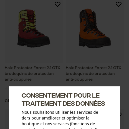
Haix Protector Forest 2.1 GTX
Haix Protector Forest 2.1 GTX
brodequins de protection
brodequins de protection
anti-coupures
anti-coupures
Consentement pour le
CHF 453.33 *
CHF 453.33 *
traitement des données
Nous souhaitons utiliser les services de
tiers pour améliorer et optimiser la
boutique et nos services (fonctions de